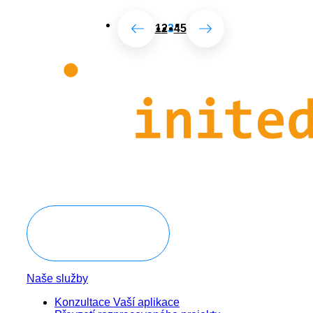
1
2
3
4
5
Domluvit konzultaci
Naše služby
Konzultace Vaší aplikace