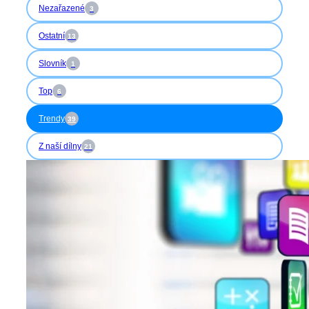
Nezařazené
3
Ostatní
13
Slovník
1
Top
6
Trendy
39
Z naší dílny
21