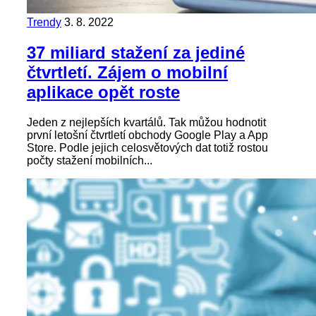
Trendy
3. 8. 2022
37 miliard stažení za jediné
čtvrtletí. Zájem o mobilní
aplikace opět roste
Jeden z nejlepších kvartálů. Tak můžou hodnotit
první letošní čtvrtletí obchody Google Play a App
Store. Podle jejich celosvětových dat totiž rostou
počty stažení mobilních...