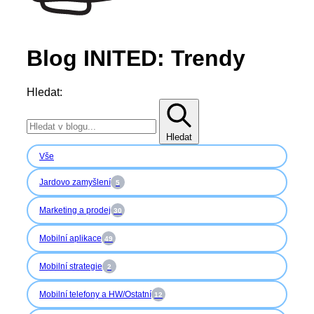
Blog INITED: Trendy
Hledat:
Hledat
Vše
Jardovo zamyšlení
5
Marketing a prodej
30
Mobilní aplikace
49
Mobilní strategie
2
Mobilní telefony a HW/Ostatní
12