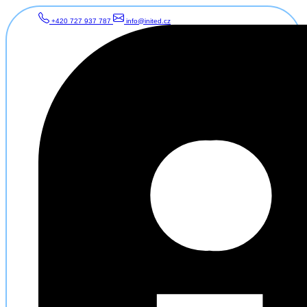
+420 727 937 787
info@inited.cz