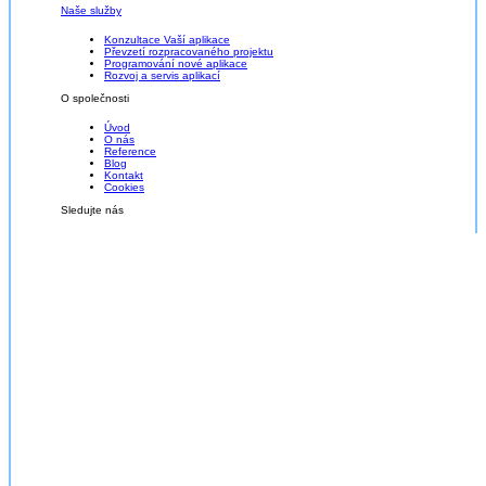
Naše služby
Konzultace Vaší aplikace
Převzetí rozpracovaného projektu
Programování nové aplikace
Rozvoj a servis aplikací
O společnosti
Úvod
O nás
Reference
Blog
Kontakt
Cookies
Sledujte nás