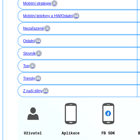
Mobilní strategie
2
Mobilní telefony a HW/Ostatní
12
Nezařazené
3
Ostatní
13
Slovník
1
Top
6
Trendy
39
Z naší dílny
21