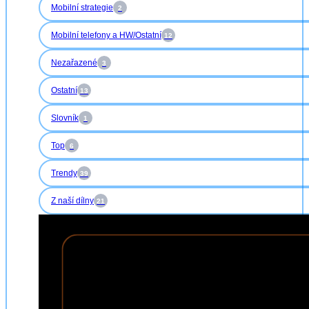
Mobilní strategie
2
Mobilní telefony a HW/Ostatní
12
Nezařazené
3
Ostatní
13
Slovník
1
Top
6
Trendy
39
Z naší dílny
21