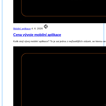
Obsahuje
audio
Mobilní aplikace
4. 6. 2026
Cena vývoje mobilní aplikace
Kolik stojí vývoj mobilní aplikace? To je asi jedna z nejčastějších otázek, se kterou s