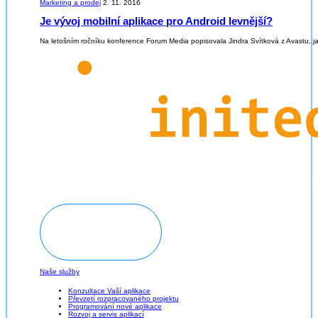
Marketing a prodej
2. 11. 2016
Je vývoj mobilní aplikace pro Android levnější?
Na letošním ročníku konference Forum Media popisovala Jindra Svítková z Avastu, ja
Domluvit konzultaci
Naše služby
Konzultace Vaší aplikace
Převzetí rozpracovaného projektu
Programování nové aplikace
Rozvoj a servis aplikací