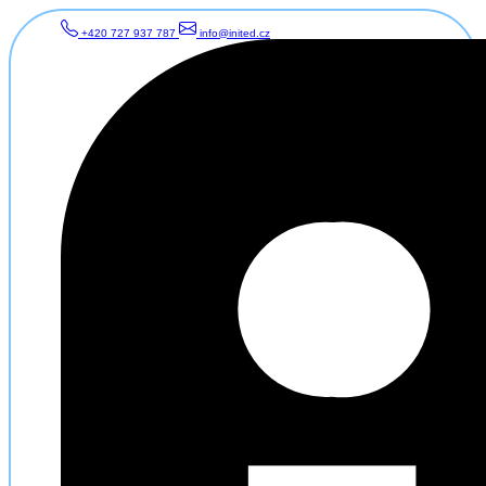
+420 727 937 787
info@inited.cz