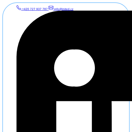
+420 727 937 787
info@inited.cz