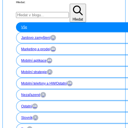
Hledat:
Hledat
Vše
Jardovo zamyšlení
5
Marketing a prodej
30
Mobilní aplikace
49
Mobilní strategie
2
Mobilní telefony a HW/Ostatní
12
Nezařazené
3
Ostatní
13
Slovník
1