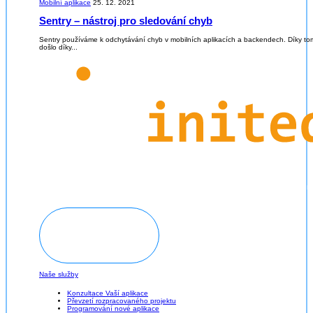
Mobilní aplikace
25. 12. 2021
Sentry – nástroj pro sledování chyb
Sentry používáme k odchytávání chyb v mobilních aplikacích a backendech. Díky tom
došlo díky...
Domluvit konzultaci
Naše služby
Konzultace Vaší aplikace
Převzetí rozpracovaného projektu
Programování nové aplikace