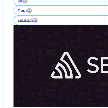
Top
6
Trendy
39
Z naší dílny
21