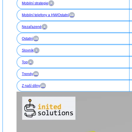
Mobilní strategie
2
Mobilní telefony a HW/Ostatní
12
Nezařazené
3
Ostatní
13
Slovník
1
Top
6
Trendy
39
Z naší dílny
21