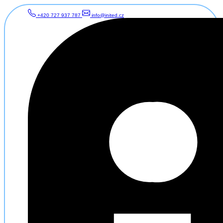
+420 727 937 787
info@inited.cz