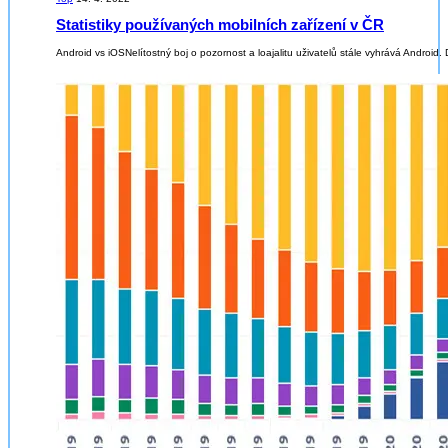
Statistiky používaných mobilních zařízení v ČR
Android vs iOSNelítostný boj o pozornost a loajalitu uživatelů stále vyhrává Android