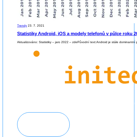
Trendy
23. 7. 2021
Statistiky Android, iOS a modely telefonů v půlce roku 2
Aktualizováno: Statistiky – jaro 2022 – zdePůvodní text:Android je stále dominantn
Domluvit konzultaci