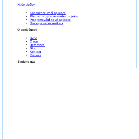
Naše služby
Konzultace Vaší aplikace
Převzetí rozpracovaného projektu
Programování nové aplikace
Rozvoj a servis aplikací
O společnosti
Úvod
O nás
Reference
Blog
Kontakt
Cookies
Sledujte nás