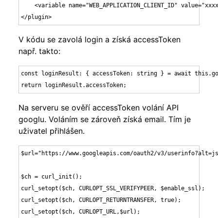
    <variable name="WEB_APPLICATION_CLIENT_ID" value="xxxx
</plugin>
V kódu se zavolá login a získá accessToken
např. takto:
const loginResult: { accessToken: string } = await this.go
return loginResult.accessToken;
Na serveru se ověří accessToken volání API
googlu. Voláním se zároveň získá email. Tím je
uživatel přihlášen.
$url="https://www.googleapis.com/oauth2/v3/userinfo?alt=js
$ch = curl_init();

curl_setopt($ch, CURLOPT_SSL_VERIFYPEER, $enable_ssl);

curl_setopt($ch, CURLOPT_RETURNTRANSFER, true);

curl_setopt($ch, CURLOPT_URL,$url);
