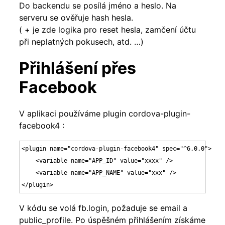
Do backendu se posílá jméno a heslo. Na
serveru se ověřuje hash hesla.
( + je zde logika pro reset hesla, zamčení účtu
při neplatných pokusech, atd. …)
Přihlášení přes
Facebook
V aplikaci používáme plugin cordova-plugin-
facebook4 :
<plugin name="cordova-plugin-facebook4" spec="^6.0.0">

    <variable name="APP_ID" value="xxxx" />

    <variable name="APP_NAME" value="xxx" />

</plugin>
V kódu se volá fb.login, požaduje se email a
public_profile. Po úspěšném přihlášením získáme