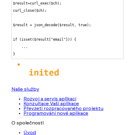
$result=curl_exec($ch);

curl_close($ch);

$result = json_decode($result, true);

if (isset($result["email"])) {

    ...

}
Naše služby
Rozvoj a servis aplikací
Konzultace Vaší aplikace
Převzetí rozpracovaného projektu
Programování nové aplikace
O společnosti
Úvod