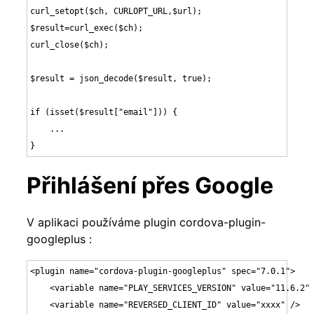
curl_setopt($ch, CURLOPT_URL,$url);

$result=curl_exec($ch);

curl_close($ch);

$result = json_decode($result, true);

if (isset($result["email"])) {

    ...

}
Přihlášení přes Google
V aplikaci používáme plugin cordova-plugin-
googleplus :
<plugin name="cordova-plugin-googleplus" spec="7.0.1">

    <variable name="PLAY_SERVICES_VERSION" value="11.6.2" 
    <variable name="REVERSED_CLIENT_ID" value="xxxx" />
