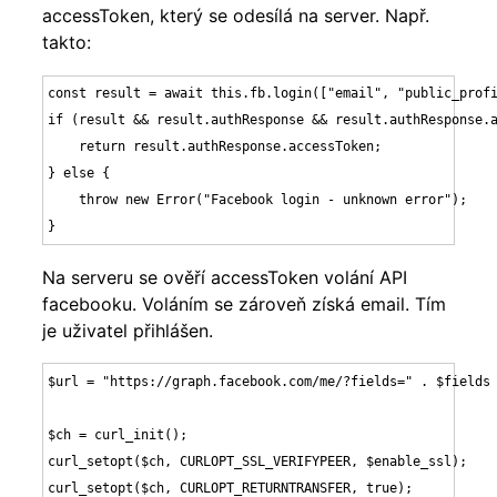
accessToken, který se odesílá na server. Např.
takto:
const result = await this.fb.login(["email", "public_profi
if (result && result.authResponse && result.authResponse.a
    return result.authResponse.accessToken;

} else {

    throw new Error("Facebook login - unknown error");

}
Na serveru se ověří accessToken volání API
facebooku. Voláním se zároveň získá email. Tím
je uživatel přihlášen.
$url = "https://graph.facebook.com/me/?fields=" . $fields 
$ch = curl_init();

curl_setopt($ch, CURLOPT_SSL_VERIFYPEER, $enable_ssl);

curl_setopt($ch, CURLOPT_RETURNTRANSFER, true);
