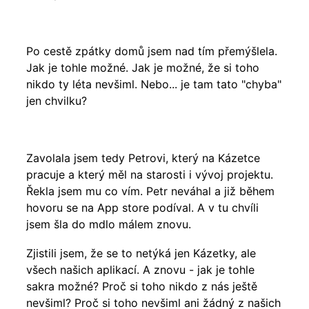
Po cestě zpátky domů jsem nad tím přemýšlela.
Jak je tohle možné. Jak je možné, že si toho
nikdo ty léta nevšiml. Nebo... je tam tato "chyba"
jen chvilku?
Zavolala jsem tedy Petrovi, který na Kázetce
pracuje a který měl na starosti i vývoj projektu.
Řekla jsem mu co vím. Petr neváhal a již během
hovoru se na App store podíval. A v tu chvíli
jsem šla do mdlo málem znovu.
Zjistili jsem, že se to netýká jen Kázetky, ale
všech našich aplikací. A znovu - jak je tohle
sakra možné? Proč si toho nikdo z nás ještě
nevšiml? Proč si toho nevšiml ani žádný z našich