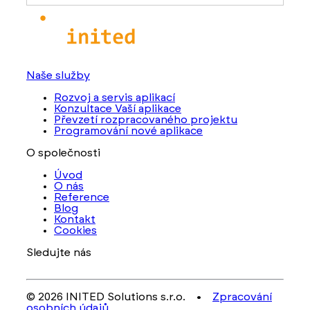
Naše služby
Rozvoj a servis aplikací
Konzultace Vaší aplikace
Převzetí rozpracovaného projektu
Programování nové aplikace
O společnosti
Úvod
O nás
Reference
Blog
Kontakt
Cookies
Sledujte nás
© 2026 INITED Solutions s.r.o. •
Zpracování
osobních údajů