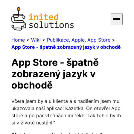
Home
>
Wiki
>
Publikace, Apple, App Store
>
App Store - špatně zobrazený jazyk v obchodě
App Store - špatně
zobrazený jazyk v
obchodě
Včera jsem byla u klienta a s nadšením jsem mu
ukazovala naší aplikaci Kázetka. On otevřel App
store a po pár vteřínách mi řekl: "Tak tohle bych
si v životě nestáhl."