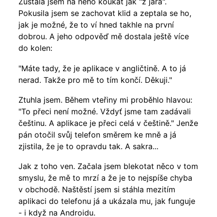
Zůstala jsem na něho koukat jak "z jara".
Pokusila jsem se zachovat klid a zeptala se ho,
jak je možné, že to ví hned takhle na první
dobrou. A jeho odpověď mě dostala ještě více
do kolen:
"Máte tady, že je aplikace v angličtině. A to já
nerad. Takže pro mě to tím končí. Děkuji."
Ztuhla jsem. Během vteřiny mi proběhlo hlavou:
"To přeci není možné. Vždyť jsme tam zadávali
češtinu. A aplikace je přeci celá v češtině." Jenže
pán otočil svůj telefon směrem ke mně a já
zjistila, že je to opravdu tak. A sakra...
Jak z toho ven. Začala jsem blekotat něco v tom
smyslu, že mě to mrzí a že je to nejspíše chyba
v obchodě. Naštěstí jsem si stáhla mezitím
aplikaci do telefonu já a ukázala mu, jak funguje
- i když na Androidu.