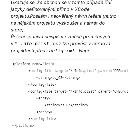
Ukazuje se, že obchod se v tomto případě řídí
jazyky definovanými přímo v XCode
projektu.
Posílám i neověřený návrh řešení (nutno
na nějakém projektu vyzkoušet a nahrát do
store).
Řešení spočívá nejspíš ve změně proměnných
v
, což lze provést v cordova
*-Info.plist
projektech přes
. Např:
config.xml
<platform name="ios">

        <config-file target="*-Info.plist" parent="CFBundl
            <string>cs_CZ</string>

        </config-file>

        <config-file target="*-Info.plist" parent="CFBundl
            <array>

                <string>cs_CZ</string>

            </array>

        </config-file>

</platform>