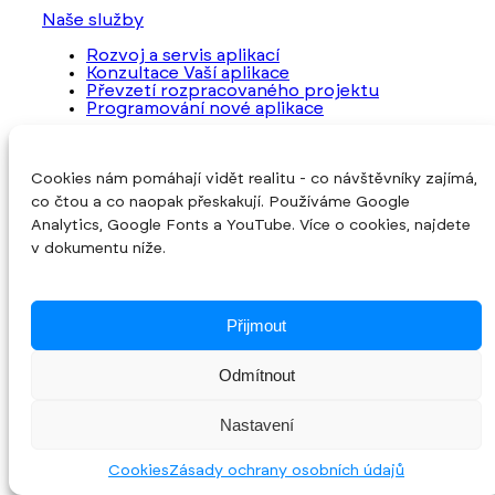
Naše služby
Rozvoj a servis aplikací
Konzultace Vaší aplikace
Převzetí rozpracovaného projektu
Programování nové aplikace
O společnosti
Úvod
Cookies nám pomáhají vidět realitu - co návštěvníky zajímá,
O nás
co čtou a co naopak přeskakují. Používáme Google
Reference
Analytics, Google Fonts a YouTube. Více o cookies, najdete
Blog
Kontakt
v dokumentu níže.
Cookies
Sledujte nás
Přijmout
© 2026 INITED Solutions s.r.o. •
Zpracování
Odmítnout
osobních údajů
Nastavení
Vytvořeno v
INITED Solutions s.r.o.
Cookies
Zásady ochrany osobních údajů