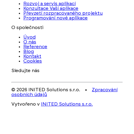
Rozvoj a servis aplikací
Konzultace Vaší aplikace
Převzetí rozpracovaného projektu
Programování nové aplikace
O společnosti
Úvod
O nás
Reference
Blog
Kontakt
Cookies
Sledujte nás
© 2026 INITED Solutions s.r.o. •
Zpracování
osobních údajů
Vytvořeno v
INITED Solutions s.r.o.