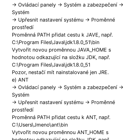
-> Ovládací panely -> Systém a zabezpečení ->
Systém
-> Upřesnit nastavení systému -> Proměnné
prostředí
Proměnná PATH přidat cestu k JAVE, např.
C:\Program Files\Java\jdk1.8.0_51\bin
Vytvořit novou proměnnou JAVA_HOME s
hodnotou odkazující na složku JDK, např.
C:\Program Files\Java\jdk1.8.0_51
Pozor, nestačí mít nainstalované jen JRE.
e) ANT
-> Ovládací panely -> Systém a zabezpečení ->
Systém
-> Upřesnit nastavení systému -> Proměnné
prostředí
Proměnná PATH přidat cestu k ANT, např.
C:\Users\Jmeno\ant\bin
Vytvořit novou proměnnou ANT_HOME s
hodnotou odkazující na složku JDK, např.