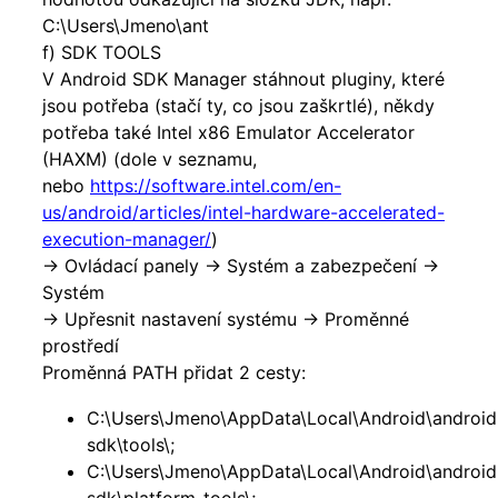
C:\Users\Jmeno\ant
f) SDK TOOLS
V Android SDK Manager stáhnout pluginy, které
jsou potřeba (stačí ty, co jsou zaškrtlé), někdy
potřeba také Intel x86 Emulator Accelerator
(HAXM) (dole v seznamu,
nebo
https://software.intel.com/en-
us/android/articles/intel-hardware-accelerated-
execution-manager/
)
-> Ovládací panely -> Systém a zabezpečení ->
Systém
-> Upřesnit nastavení systému -> Proměnné
prostředí
Proměnná PATH přidat 2 cesty:
C:\Users\Jmeno\AppData\Local\Android\android
sdk\tools\;
C:\Users\Jmeno\AppData\Local\Android\android