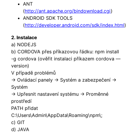
ANT
(
http://ant.apache.org/bindownload.cgi
)
ANDROID SDK TOOLS
(
http://developer.android.com/sdk/index.html
)
2. Instalace
a) NODEJS
b) CORDOVA přes příkazovou řádku: npm install
-g cordova (ověřit instalaci příkazem cordova —
version)
V případě problémů
-> Ovládací panely -> Systém a zabezpečení ->
Systém
-> Upřesnit nastavení systému -> Proměnné
prostředí
PATH přidat
C:\Users\Admin\AppData\Roaming\npm\;
c) GIT
d) JAVA