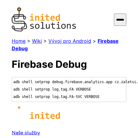
Home
>
Wiki
>
Vývoj pro Android
>
Firebase
Debug
Firebase Debug
adb shell setprop debug.firebase.analytics.app cz.zaletsi.
adb shell setprop log.tag.FA VERBOSE

adb shell setprop log.tag.FA-SVC VERBOSE
Naše služby