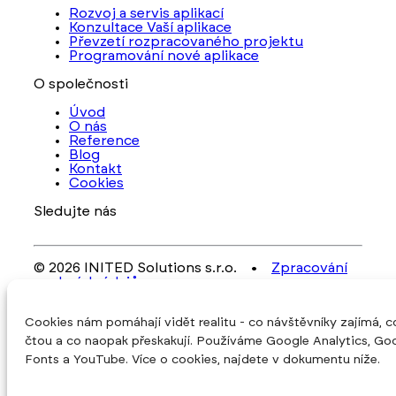
Rozvoj a servis aplikací
Konzultace Vaší aplikace
Převzetí rozpracovaného projektu
Programování nové aplikace
O společnosti
Úvod
O nás
Reference
Blog
Kontakt
Cookies
Sledujte nás
© 2026 INITED Solutions s.r.o. •
Zpracování
osobních údajů
Vytvořeno v
INITED Solutions s.r.o.
Cookies nám pomáhají vidět realitu - co návštěvníky zajímá, c
čtou a co naopak přeskakují. Používáme Google Analytics, Go
Fonts a YouTube. Více o cookies, najdete v dokumentu níže.