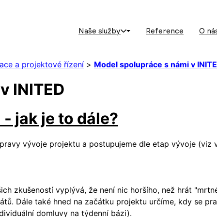
Naše služby
Reference
O ná
ace a projektové řízení
>
Model spolupráce s námi v INIT
 v INITED
- jak je to dále?
ípravy vývoje projektu a postupujeme dle etap vývoje (viz
h zkušeností vyplývá, že není nic horšího, než hrát "mrtn
átů. Dále také hned na začátku projektu určíme, kdy se pr
dividuální domluvy na týdenní bázi).