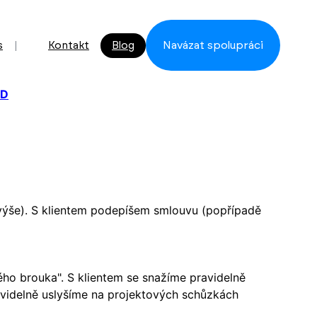
s
Kontakt
Blog
Navázat spolupráci
ED
 výše). S klientem podepíšem smlouvu (popřípadě
ého brouka". S klientem se snažíme pravidelně
avidelně uslyšíme na projektových schůzkách