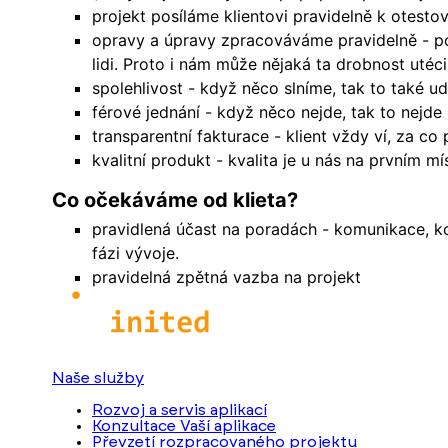
projekt posíláme klientovi pravidelně k otestov
opravy a úpravy zpracováváme pravidelně - po o
lidi. Proto i nám může nějaká ta drobnost utéci
spolehlivost - když něco slníme, tak to také u
férové jednání - když něco nejde, tak to nejd
transparentní fakturace - klient vždy ví, za co p
kvalitní produkt - kvalita je u nás na prvním
Co očekáváme od klieta?
pravidlená účast na poradách - komunikace, ko
fázi vývoje.
pravidelná zpětná vazba na projekt
Naše služby
Rozvoj a servis aplikací
Konzultace Vaší aplikace
Převzetí rozpracovaného projektu