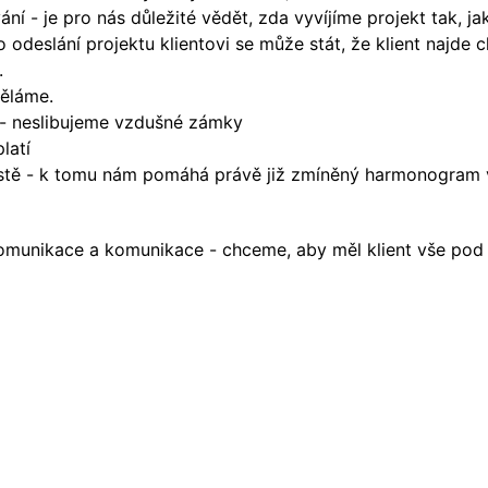
ání - je pro nás důležité vědět, zda vyvíjíme projekt tak, ja
deslání projektu klientovi se může stát, že klient najde ch
.
děláme.
e - neslibujeme vzdušné zámky
latí
 místě - k tomu nám pomáhá právě již zmíněný harmonogram 
munikace a komunikace - chceme, aby měl klient vše pod do