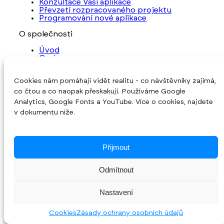
Konzultace Vaší aplikace
Převzetí rozpracovaného projektu
Programování nové aplikace
O společnosti
Úvod
O nás
Reference
Blog
Cookies nám pomáhají vidět realitu - co návštěvníky zajímá,
Kontakt
Cookies
co čtou a co naopak přeskakují. Používáme Google
Analytics, Google Fonts a YouTube. Více o cookies, najdete
Sledujte nás
v dokumentu níže.
© 2026 INITED Solutions s.r.o. •
Zpracování
osobních údajů
Přijmout
Vytvořeno v
INITED Solutions s.r.o.
Odmítnout
Nastavení
Cookies
Zásady ochrany osobních údajů