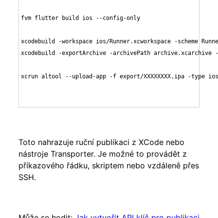
fvm flutter build ios --config-only

xcodebuild -workspace ios/Runner.xcworkspace -scheme Runne
xcodebuild -exportArchive -archivePath archive.xcarchive -
xcrun altool --upload-app -f export/XXXXXXXX.ipa -type ios
Toto nahrazuje ruční publikaci z XCode nebo
nástroje Transporter. Je možné to provádět z
příkazového řádku, skriptem nebo vzdáleně přes
SSH.
Může se hodit:
Jak vytvořit API klíč pro publikaci