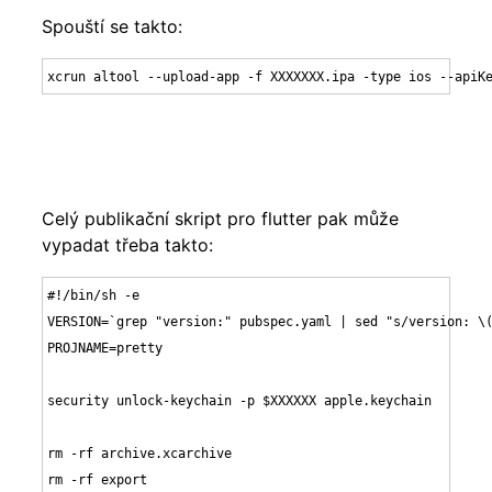
Spouští se takto:
xcrun altool --upload-app -f XXXXXXX.ipa -type ios --apiK
Celý publikační skript pro flutter pak může
vypadat třeba takto:
#!/bin/sh -e

VERSION=`grep "version:" pubspec.yaml | sed "s/version: \(
PROJNAME=pretty

security unlock-keychain -p $XXXXXX apple.keychain

rm -rf archive.xcarchive

rm -rf export
