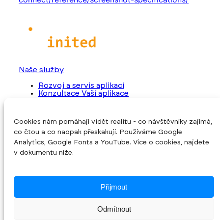
Naše služby
Rozvoj a servis aplikací
Konzultace Vaší aplikace
Převzetí rozpracovaného projektu
Programování nové aplikace
Cookies nám pomáhají vidět realitu - co návštěvníky zajímá,
O společnosti
co čtou a co naopak přeskakují. Používáme Google
Úvod
Analytics, Google Fonts a YouTube. Více o cookies, najdete
O nás
v dokumentu níže.
Reference
Blog
Kontakt
Cookies
Přijmout
Sledujte nás
Odmítnout