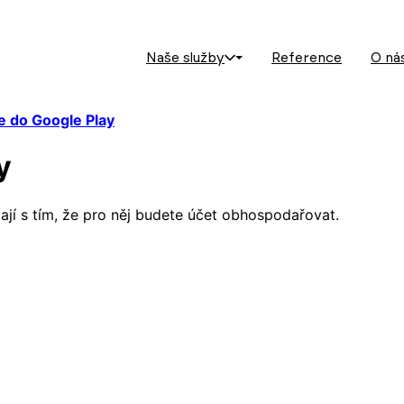
Naše služby
Reference
O ná
e do Google Play
y
tají s tím, že pro něj budete účet obhospodařovat.