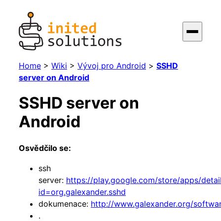
Home
>
Wiki
>
Vývoj pro Android
>
SSHD
server on Android
SSHD server on
Android
Osvědčilo se:
ssh
server:
https://play.google.com/store/apps/detai
id=org.galexander.sshd
dokumenace:
http://www.galexander.org/softwa
.