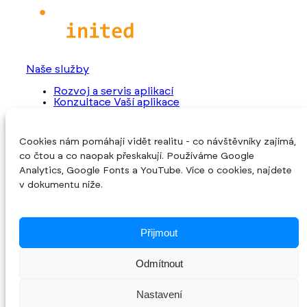
Naše služby
Rozvoj a servis aplikací
Konzultace Vaší aplikace
Převzetí rozpracovaného projektu
Programování nové aplikace
Cookies nám pomáhají vidět realitu - co návštěvníky zajímá,
O společnosti
co čtou a co naopak přeskakují. Používáme Google
Úvod
Analytics, Google Fonts a YouTube. Více o cookies, najdete
O nás
v dokumentu níže.
Reference
Blog
Kontakt
Cookies
Přijmout
Sledujte nás
Odmítnout
© 2026 INITED Solutions s.r.o. •
Zpracování
Nastavení
osobních údajů