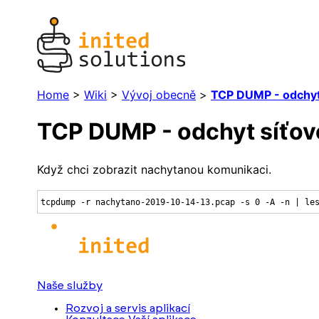
Home
>
Wiki
>
Vývoj obecně
>
TCP DUMP - odchyt
TCP DUMP - odchyt síťo
Když chci zobrazit nachytanou komunikaci.
tcpdump -r nachytano-2019-10-14-13.pcap -s 0 -A -n | le
Naše služby
Rozvoj a servis aplikací