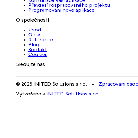
Konzultace Vaší aplikace
Převzetí rozpracovaného projektu
Programování nové aplikace
O společnosti
Úvod
O nás
Reference
Blog
Kontakt
Cookies
Sledujte nás
© 2026 INITED Solutions s.r.o. •
Zpracování osob
Vytvořeno v
INITED Solutions s.r.o.