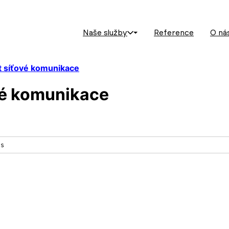
Naše služby
Reference
O ná
 síťové komunikace
vé komunikace
ss