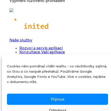
Vyplnění růžového prohlášení
Naše služby
Rozvoj a servis aplikací
Konzultace Vaší aplikace
Převzetí rozpracovaného projektu
Programování nové aplikace
Cookies nám pomáhají vidět realitu - co návštěvníky zajímá,
O společnosti
co čtou a co naopak přeskakují. Používáme Google
Úvod
Analytics, Google Fonts a YouTube. Více o cookies, najdete
O nás
v dokumentu níže.
Reference
Blog
Kontakt
Cookies
Přijmout
Sledujte nás
Odmítnout