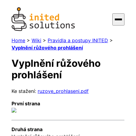
Home
>
Wiki
>
Pravidla a postupy INITED
>
Vyplnění růžového prohlášení
Vyplnění růžového
prohlášení
Ke stažení:
ruzove_prohlaseni.pdf
První strana
Druhá strana