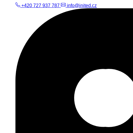
+420 727 937 787
info@inited.cz