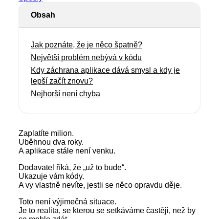
Obsah
Jak poznáte, že je něco špatně?
Největší problém nebývá v kódu
Kdy záchrana aplikace dává smysl a kdy je
lepší začít znovu?
Nejhorší není chyba
Zaplatíte milion.
Uběhnou dva roky.
A aplikace stále není venku.
Dodavatel říká, že „už to bude“.
Ukazuje vám kódy.
A vy vlastně nevíte, jestli se něco opravdu děje.
Toto není výjimečná situace.
Je to realita, se kterou se setkáváme častěji, než by