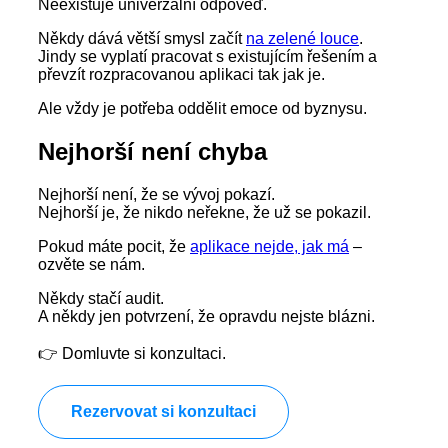
Neexistuje univerzální odpověď.
Někdy dává větší smysl začít
na zelené louce
.
Jindy se vyplatí pracovat s existujícím řešením a
převzít rozpracovanou aplikaci tak jak je.
Ale vždy je potřeba oddělit emoce od byznysu.
Nejhorší není chyba
Nejhorší není, že se vývoj pokazí.
Nejhorší je, že nikdo neřekne, že už se pokazil.
Pokud máte pocit, že
aplikace nejde, jak má
–
ozvěte se nám.
Někdy stačí audit.
A někdy jen potvrzení, že opravdu nejste blázni.
👉 Domluvte si konzultaci.
Rezervovat si konzultaci