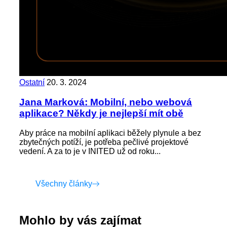
Ostatní
20. 3. 2024
Jana Marková: Mobilní, nebo webová
aplikace? Někdy je nejlepší mít obě
Aby práce na mobilní aplikaci běžely plynule a bez
zbytečných potíží, je potřeba pečlivé projektové
vedení. A za to je v INITED už od roku...
Všechny články
Mohlo by vás zajímat