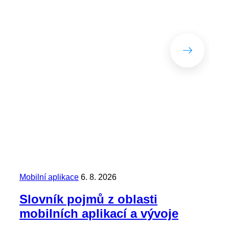
Jar
Ob
ty
Mobilní aplikace
6. 8. 2026
Mysl
Dat
Slovník pojmů z oblasti
roz
dopř
mobilních aplikací a vývoje