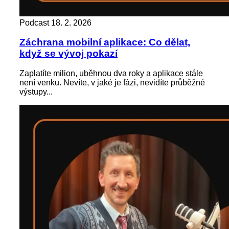
Podcast
18. 2. 2026
Záchrana mobilní aplikace: Co dělat,
když se vývoj pokazí
Zaplatíte milion, uběhnou dva roky a aplikace stále
není venku. Nevíte, v jaké je fázi, nevidíte průběžné
výstupy...