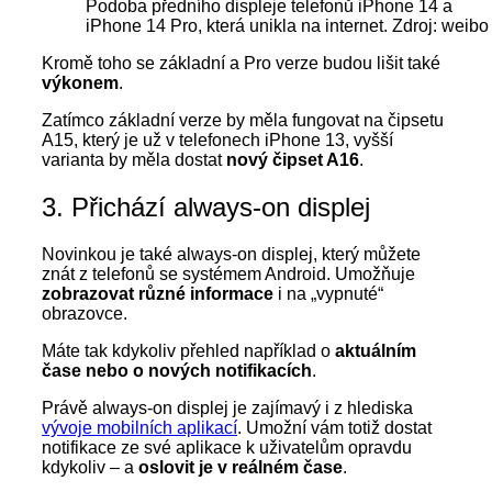
Podoba předního displeje telefonů iPhone 14 a
iPhone 14 Pro, která unikla na internet. Zdroj: weibo
Kromě toho se základní a Pro verze budou lišit také
výkonem
.
Zatímco základní verze by měla fungovat na čipsetu
A15, který je už v telefonech iPhone 13, vyšší
varianta by měla dostat
nový čipset A16
.
3. Přichází always-on displej
Novinkou je také always-on displej, který můžete
znát z telefonů se systémem Android. Umožňuje
zobrazovat různé informace
i na „vypnuté“
obrazovce.
Máte tak kdykoliv přehled například o
aktuálním
čase nebo o nových notifikacích
.
Právě always-on displej je zajímavý i z hlediska
vývoje mobilních aplikací
. Umožní vám totiž dostat
notifikace ze své aplikace k uživatelům opravdu
kdykoliv – a
oslovit je v reálném čase
.