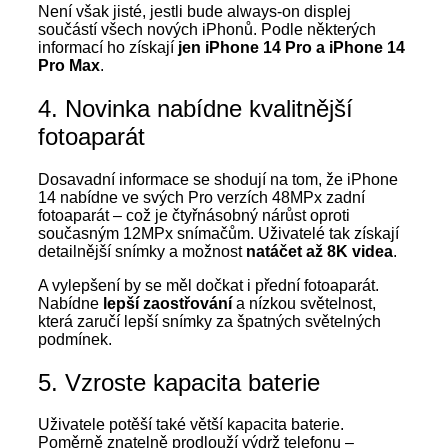
Není však jisté, jestli bude always-on displej
součástí všech nových iPhonů. Podle některých
informací ho získají
jen iPhone 14 Pro a iPhone 14
Pro Max
.
4. Novinka nabídne kvalitnější
fotoaparát
Dosavadní informace se shodují na tom, že iPhone
14 nabídne ve svých Pro verzích 48MPx zadní
fotoaparát – což je čtyřnásobný nárůst oproti
současným 12MPx snímačům. Uživatelé tak získají
detailnější snímky a možnost
natáčet až 8K videa
.
A vylepšení by se měl dočkat i přední fotoaparát.
Nabídne
lepší zaostřování
a nízkou světelnost,
která zaručí lepší snímky za špatných světelných
podmínek.
5. Vzroste kapacita baterie
Uživatele potěší také větší kapacita baterie.
Poměrně znatelně prodlouží výdrž telefonu –