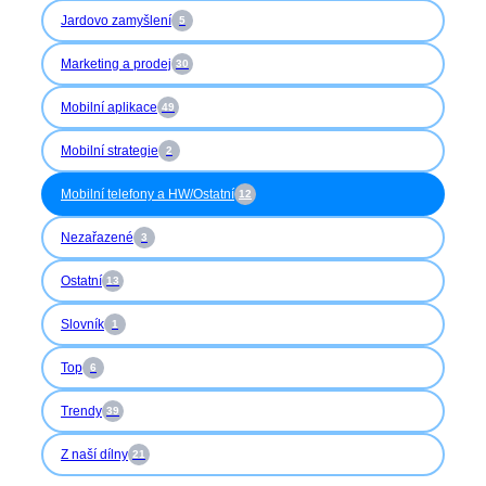
Jardovo zamyšlení
5
Marketing a prodej
30
Mobilní aplikace
49
Mobilní strategie
2
Mobilní telefony a HW/Ostatní
12
Nezařazené
3
Ostatní
13
Slovník
1
Top
6
Trendy
39
Z naší dílny
21