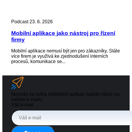
Podcast
23. 6. 2026
Pod
Mobilní aplikace jako nástroj pro řízení
Zác
firmy
kd
Mobilní aplikace nemusí být jen pro zákazníky. Stále
Zap
více firem je využívá ke zjednodušení interních
není
procesů, komunikace se...
výst
Novinky ze světa mobilních aplikací každý měsíc na
vašem e-mailu.
Váš e-mail