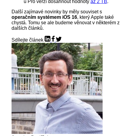
u Pro verzí dosáhnout hodnoty
až 2 TB
.
Další zajímavé novinky by měly souviset s
operačním systémem iOS 16
, který Apple také
chystá. Tomu se ale budeme věnovat v některém z
dalších článků.
Sdílejte článek