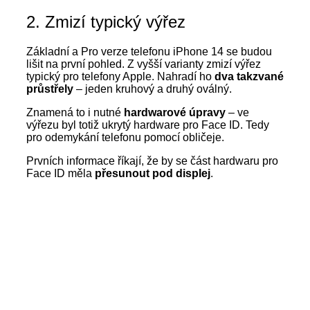
2. Zmizí typický výřez
Základní a Pro verze telefonu iPhone 14 se budou
lišit na první pohled. Z vyšší varianty zmizí výřez
typický pro telefony Apple. Nahradí ho
dva takzvané
průstřely
– jeden kruhový a druhý oválný.
Znamená to i nutné
hardwarové úpravy
– ve
výřezu byl totiž ukrytý hardware pro Face ID. Tedy
pro odemykání telefonu pomocí obličeje.
Prvních informace říkají, že by se část hardwaru pro
Face ID měla
přesunout pod displej
.