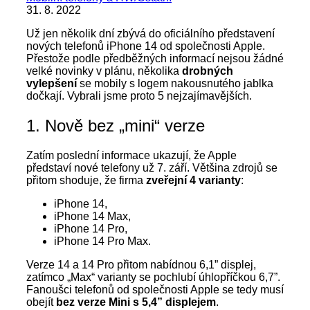
31. 8. 2022
Už jen několik dní zbývá do oficiálního představení
nových telefonů iPhone 14 od společnosti Apple.
Přestože podle předběžných informací nejsou žádné
velké novinky v plánu, několika
drobných
vylepšení
se mobily s logem nakousnutého jablka
dočkají. Vybrali jsme proto 5 nejzajímavějších.
1. Nově bez „mini“ verze
Zatím poslední informace ukazují, že Apple
představí nové telefony už 7. září. Většina zdrojů se
přitom shoduje, že firma
zveřejní 4 varianty
:
iPhone 14,
iPhone 14 Max,
iPhone 14 Pro,
iPhone 14 Pro Max.
Verze 14 a 14 Pro přitom nabídnou 6,1” displej,
zatímco „Max“ varianty se pochlubí úhlopříčkou 6,7”.
Fanoušci telefonů od společnosti Apple se tedy musí
obejít
bez verze Mini s 5,4” displejem
.