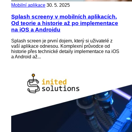
Mobilní aplikace
30. 5. 2025
Splash screeny v mobilních aplikacích.
Od teorie a historie až po implementace
na iOS a Androidu
Splash screen je první dojem, který si uživatelé z
vaší aplikace odnesou. Komplexní průvodce od
historie přes technické detaily implementace na iOS
a Android až...