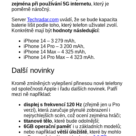
zejména při používání 5G internetu
, který je
poměrně náročný.
Server
Techradar.com
uvádí, že se bude kapacita
baterie lišit podle toho, který telefon uživatel zvolí.
Konkrétně mají být
hodnoty následující
:
iPhone 14 – 3 279 mAh,
iPhone 14 Pro – 3 200 mAh,
iPhone 14 Max – 4 325 mAh,
iPhone 14 Pro Max – 4 323 mAh.
Další novinky
Kromě zmíněných vylepšení přinesou nové telefony
od společnosti Apple i řadu dalších novinek. Patří
mezi ně například:
displej s frekvencí 120 Hz
(zřejmě jen u Pro
verzí), která zaručuje plynulé zobrazení i
nejrychlejších scén, což ocení zejména hráči;
titanové tělo
, které bude odolnější;
6GB operační paměť
i u základních modelů;
nebo například
větší úložiště
, které by mohlo