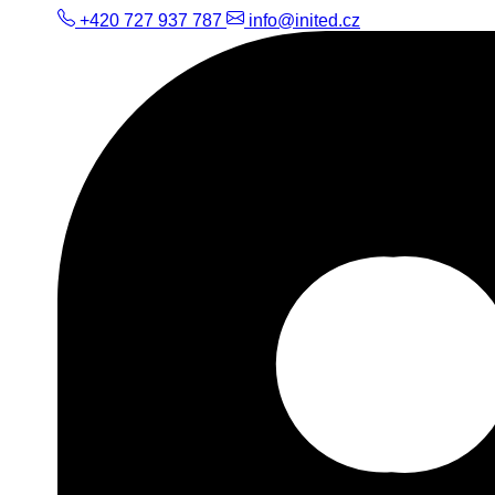
+420 727 937 787
info@inited.cz