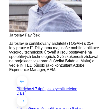
Jaroslav Pavlíček
Jaroslav je certifikovaný architekt (TOGAF) s 25+
lety praxe v IT. Díky tomu mají naše mobilní aplikace
vysokou technickou úroveň a jsou postavené na
spolehlivých technologiích. Své zkušenosti získával
na projektech v zahraničí (Velká Británie, Malta) a
vedle INITED působí jako konzultant Adobe
Experience Manager, AEM.
Předchozí
7 tipů, jak zrychlit telefon
Další
Jak tvoříme vaše aplikace aneb 6 etap