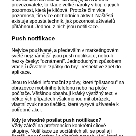
provozovatele, to klade velké nároky v boji o jejich
pozornost, která je klíčová. Protože čím více
pozornosti, tím více obchodních aktivit. Naštěstí
existuje spousta technik, jak pozornost uživatelů
přitáhnout. Jednou z nich jsou notifikace.
Push notifikace
Nejvíce používané, a především v marketingovém
světě nejznámější, jsou push notifikace, nebo-li
hezky česky: “oznámení”. Jednoduchým způsobem
vracejí uživatele “zpátky do hry”, respektive zpět do
aplikace.
Jsou to krátké informační zprávy, které “přistanou” na
obrazovce mobilního telefonu nebo na ploše
počítače. Většinou obsahují krátký výstižný text, v
některých případech však mohou mít obrázek,
vlastní zvuk nebo tlačítko, které vyzývá uživatele k
potřebné akci.
Kdy je vhodné posílat push notifikace?
Vždy záleží na preferencích konkrétní cílové
skupiny. Notifikace ze sociálních sítí se posílají