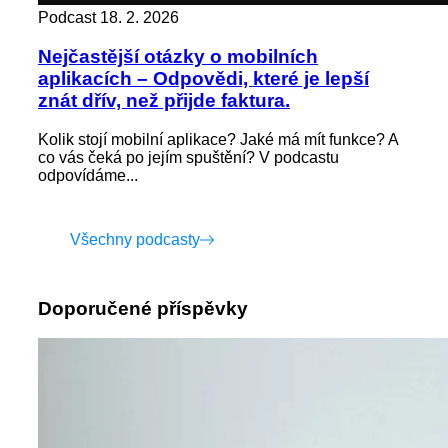
Podcast
18. 2. 2026
Nejčastější otázky o mobilních
aplikacích – Odpovědi, které je lepší
znát dřív, než přijde faktura.
Kolik stojí mobilní aplikace? Jaké má mít funkce? A
co vás čeká po jejím spuštění? V podcastu
odpovídáme...
Všechny podcasty
Doporučené příspěvky