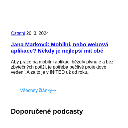
Ostatní
20. 3. 2024
Jana Marková: Mobilní, nebo webová
aplikace? Někdy je nejlepší mít obě
Aby práce na mobilní aplikaci běžely plynule a bez
zbytečných potíží, je potřeba pečlivé projektové
vedení. A za to je v INITED už od roku...
Všechny články
Doporučené podcasty