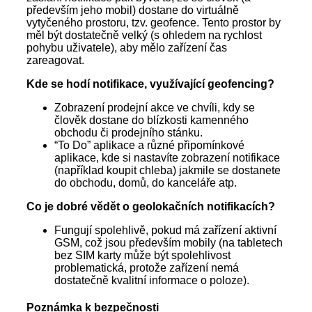
především jeho mobil) dostane do virtuálně
vytyčeného prostoru, tzv. geofence. Tento prostor by
měl být dostatečně velký (s ohledem na rychlost
pohybu uživatele), aby mělo zařízení čas
zareagovat.
Kde se hodí notifikace, využívající geofencing?
Zobrazení prodejní akce ve chvíli, kdy se
člověk dostane do blízkosti kamenného
obchodu či prodejního stánku.
“To Do” aplikace a různé připomínkové
aplikace, kde si nastavíte zobrazení notifikace
(například koupit chleba) jakmile se dostanete
do obchodu, domů, do kanceláře atp.
Co je dobré vědět o geolokačních notifikacích?
Fungují spolehlivě, pokud má zařízení aktivní
GSM, což jsou především mobily (na tabletech
bez SIM karty může být spolehlivost
problematická, protože zařízení nemá
dostatečně kvalitní informace o poloze).
Poznámka k bezpečnosti