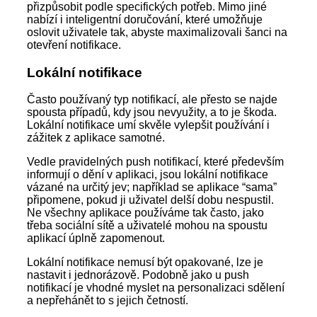
přizpůsobit podle specifických potřeb. Mimo jiné
nabízí i inteligentní doručování, které umožňuje
oslovit uživatele tak, abyste maximalizovali šanci na
otevření notifikace.
Lokální notifikace
Často používaný typ notifikací, ale přesto se najde
spousta případů, kdy jsou nevyužity, a to je škoda.
Lokální notifikace umí skvěle vylepšit používání i
zážitek z aplikace samotné.
Vedle pravidelných push notifikací, které především
informují o dění v aplikaci, jsou lokální notifikace
vázané na určitý jev; například se aplikace “sama”
připomene, pokud ji uživatel delší dobu nespustil.
Ne všechny aplikace používáme tak často, jako
třeba sociální sítě a uživatelé mohou na spoustu
aplikací úplně zapomenout.
Lokální notifikace nemusí být opakované, lze je
nastavit i jednorázově. Podobně jako u push
notifikací je vhodné myslet na personalizaci sdělení
a nepřehánět to s jejich četností.