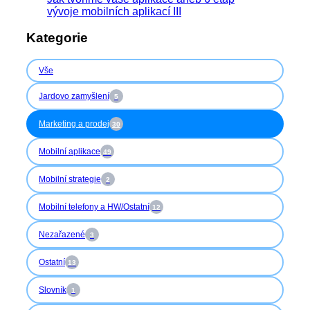
vývoje mobilních aplikací III
Kategorie
Vše
Jardovo zamyšlení
5
Marketing a prodej
30
Mobilní aplikace
49
Mobilní strategie
2
Mobilní telefony a HW/Ostatní
12
Nezařazené
3
Ostatní
13
Slovník
1