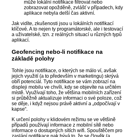
může lokální notifikace filtrovat nebo
zobrazovat opožděně, zvlášť v případech, kdy
aplikace nebyla delší čas aktivní.
Jak vidíte, zkušenosti jsou u lokálních notifikací
klíčové. A to nejen ty programátorské, ale i testovací
a uživatelské, tzn. z reálných situací u různých typů
aplikací.
Geofencing nebo-li notifikace na
základě polohy
Tohle jsou notifikace, o kterých se málo ví, avšak
jejich využití (a to především v marketingu) skrývá
obří potenciál. Tyto notifikace se vám zobrazí na
displeji mobilu ve chvíli, kdy se objevíte na určitém
místě. Využívají toho, že většina mobilních zařízení
si průběžně aktualizuje informaci o své poloze, což
se děje, i když nejsou právě aktivní a „odpočívají v
kapse“.
K určení polohy v klidovém režimu se ve většině
případů používají informace z mobilní sítě nebo
informace o dostupných sítích wifi. Spouštěčem pro
zaslání notifikace pak bývá to, že se člověk (a