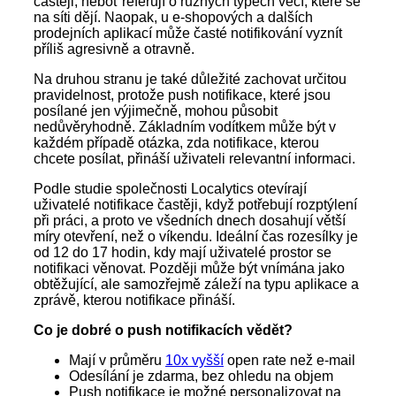
častěji, neboť referují o různých typech věcí, které se
na síti dějí. Naopak, u e-shopových a dalších
prodejních aplikací může časté notifikování vyznít
příliš agresivně a otravně.
Na druhou stranu je také důležité zachovat určitou
pravidelnost, protože push notifikace, které jsou
posílané jen výjimečně, mohou působit
nedůvěryhodně. Základním vodítkem může být v
každém případě otázka, zda notifikace, kterou
chcete posílat, přináší uživateli relevantní informaci.
Podle studie společnosti Localytics otevírají
uživatelé notifikace častěji, když potřebují rozptýlení
při práci, a proto ve všedních dnech dosahují větší
míry otevření, než o víkendu. Ideální čas rozesílky je
od 12 do 17 hodin, kdy mají uživatelé prostor se
notifikaci věnovat. Později může být vnímána jako
obtěžující, ale samozřejmě záleží na typu aplikace a
zprávě, kterou notifikace přináší.
Co je dobré o push notifikacích vědět?
Mají v průměru
10x vyšší
open rate než e-mail
Odesílání je zdarma, bez ohledu na objem
Push notifikace je možné personalizovat na