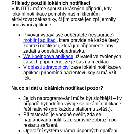
Příklady použití lokálních notifikací
V INITED máme spoustu krásných případů, kdy
lokální notifikace pomohly našim klientům
aktivizovat zákazníky, či jim prostě jen zpříjemnily
používání aplikace.
Pivovar vybaví své odběratele (restaurace)
mobilní aplikací
, která pravidelně každé úterý
zobrazí notifikaci, která jim připomene, aby
zadali a odeslali objednávku.
Well-beingová aplikace
uživateli ve zvolených
časech připomene, že je čas na meditaci.
V
oblasti zdravotnictví
zase lokální notifikace v
aplikaci připomíná pacientovi, kdy si má vzít
lék.
Na co si dát u lokálních notifikací pozor?
Jejich naprogramování může být složitější – i v
případě hybridního vývoje se lokální notifikace
řeší nativně (pro každou platformu zvlášť).
Při testování je vhodné ověřit, zda se
naplánovaná notifikace správně zobrazí i po
restartu zařízení.
Operační systém v rámci úsporných opatření