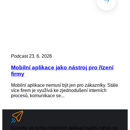
Podcast
23. 6. 2026
Pod
Mobilní aplikace jako nástroj pro řízení
Zác
firmy
kd
Mobilní aplikace nemusí být jen pro zákazníky. Stále
Zap
více firem je využívá ke zjednodušení interních
není
procesů, komunikace se...
výst
Novinky ze světa mobilních aplikací každý měsíc na