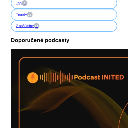
Top
6
Trendy
39
Z naší dílny
21
Doporučené podcasty