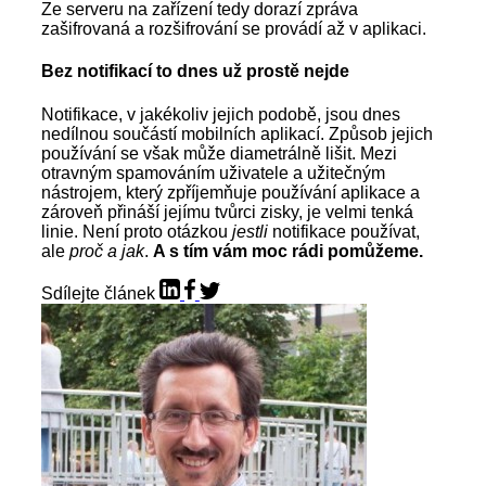
Ze serveru na zařízení tedy dorazí zpráva
zašifrovaná a rozšifrování se provádí až v aplikaci.
Bez notifikací to dnes už prostě nejde
Notifikace, v jakékoliv jejich podobě, jsou dnes
nedílnou součástí mobilních aplikací. Způsob jejich
používání se však může diametrálně lišit. Mezi
otravným spamováním uživatele a užitečným
nástrojem, který zpříjemňuje používání aplikace a
zároveň přináší jejímu tvůrci zisky, je velmi tenká
linie. Není proto otázkou
jestli
notifikace používat,
ale
proč a jak
.
A s tím vám moc rádi pomůžeme.
Sdílejte článek