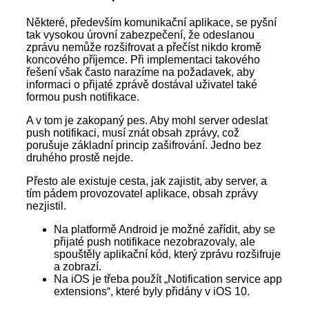
Některé, především komunikační aplikace, se pyšní
tak vysokou úrovní zabezpečení, že odeslanou
zprávu nemůže rozšifrovat a přečíst nikdo kromě
koncového příjemce. Při implementaci takového
řešení však často narazíme na požadavek, aby
informaci o přijaté zprávě dostával uživatel také
formou push notifikace.
A v tom je zakopaný pes. Aby mohl server odeslat
push notifikaci, musí znát obsah zprávy, což
porušuje základní princip zašifrování. Jedno bez
druhého prostě nejde.
Přesto ale existuje cesta, jak zajistit, aby server, a
tím pádem provozovatel aplikace, obsah zprávy
nezjistil.
Na platformě Android je možné zařídit, aby se
přijaté push notifikace nezobrazovaly, ale
spouštěly aplikační kód, který zprávu rozšifruje
a zobrazí.
Na iOS je třeba použít „Notification service app
extensions“, které byly přidány v iOS 10.