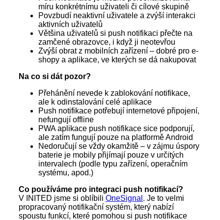
míru konkrétnímu uživateli či cílové skupině
Povzbudí neaktivní uživatele a zvýší interakci
aktivních uživatelů
Většina uživatelů si push notifikaci přečte na
zamčené obrazovce, i když ji neotevřou
Zvýší obrat z mobilních zařízení – dobré pro e-
shopy a aplikace, ve kterých se dá nakupovat
Na co si dát pozor?
Přehánění nevede k zablokování notifikace,
ale k odinstalování celé aplikace
Push notifikace potřebují internetové připojení,
nefungují offline
PWA aplikace push notifikace sice podporují,
ale zatím fungují pouze na platformě Android
Nedoručují se vždy okamžitě – v zájmu úspory
baterie je mobily přijímají pouze v určitých
intervalech (podle typu zařízení, operačním
systému, apod.)
Co používáme pro integraci push notifikací?
V INITED jsme si oblíbili
OneSignal
. Je to velmi
propracovaný notifikační systém, který nabízí
spoustu funkcí, které pomohou si push notifikace