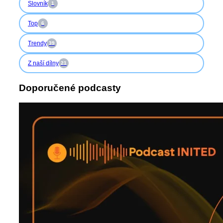
Slovník
1
Top
6
Trendy
39
Z naší dílny
21
Doporučené podcasty