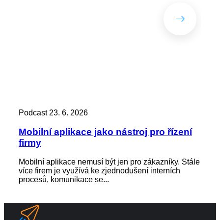
Podcast
23. 6. 2026
Pod
Mobilní aplikace jako nástroj pro řízení
Zác
firmy
kd
Mobilní aplikace nemusí být jen pro zákazníky. Stále
Zap
více firem je využívá ke zjednodušení interních
není
procesů, komunikace se...
výst