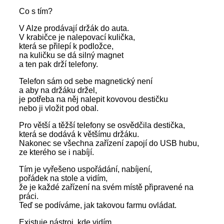
Co s tím?
V Alze prodávají držák do auta.
V krabičce je nalepovací kulička,
která se přilepí k podložce,
na kuličku se dá silný magnet
a ten pak drží telefony.
Telefon sám od sebe magnetický není
a aby na držáku držel,
je potřeba na něj nalepit kovovou destičku
nebo ji vložit pod obal.
Pro větší a těžší telefony se osvědčila destička,
která se dodává k většímu držáku.
Nakonec se všechna zařízení zapojí do USB hubu,
ze kterého se i nabíjí.
Tím je vyřešeno uspořádání, nabíjení,
pořádek na stole a vidím,
že je každé zařízení na svém místě připravené na
práci.
Teď se podíváme, jak takovou farmu ovládat.
Existuje nástroj, kde vidím,