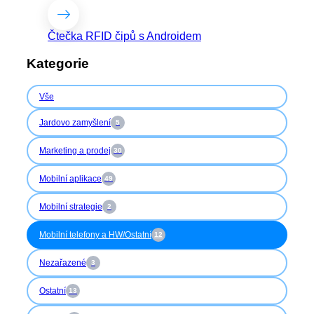
Čtečka RFID čipů s Androidem
Kategorie
Vše
Jardovo zamyšlení
5
Marketing a prodej
30
Mobilní aplikace
49
Mobilní strategie
2
Mobilní telefony a HW/Ostatní
12
Nezařazené
3
Ostatní
13