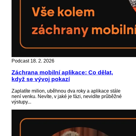
Podcast
18. 2. 2026
Záchrana mobilní aplikace: Co dělat,
když se vývoj pokazí
Zaplatíte milion, uběhnou dva roky a aplikace stále
není venku. Nevíte, v jaké je fázi, nevidíte průběžné
výstupy...