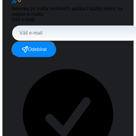
Novinky ze světa mobilních aplikací každý měsíc na
vašem e-mailu.
Váš e-mail
Odebírat