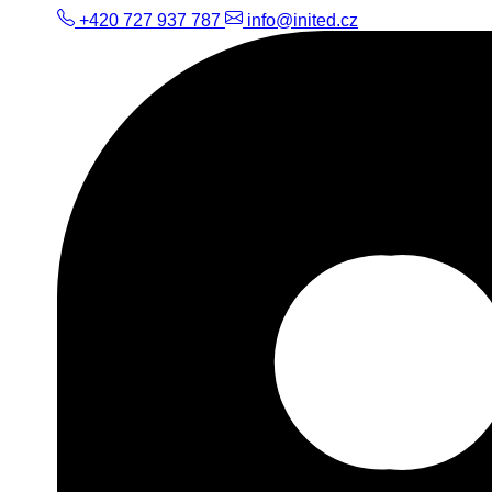
+420 727 937 787
info@inited.cz