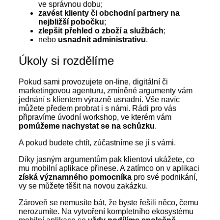
ve správnou dobu;
zavést klienty či obchodní partnery na
nejbližší pobočku
;
zlepšit přehled o zboží a službách
;
nebo
usnadnit administrativu
.
Úkoly si rozdělíme
Pokud sami provozujete on-line, digitální či
marketingovou agenturu, zmíněné argumenty vám
jednání s klientem výrazně usnadní. Vše navíc
můžete předem probrat i s námi. Rádi pro vás
připravíme úvodní workshop, ve kterém vám
pomůžeme nachystat se na schůzku
.
A pokud budete chtít, zúčastníme se jí s vámi.
Díky jasným argumentům pak klientovi ukážete, co
mu mobilní aplikace přinese. A zatímco on v aplikaci
získá významného pomocníka
pro své podnikání,
vy se můžete těšit na novou zakázku.
Zároveň se nemusíte bát, že byste řešili něco, čemu
nerozumíte. Na vytvoření kompletního ekosystému