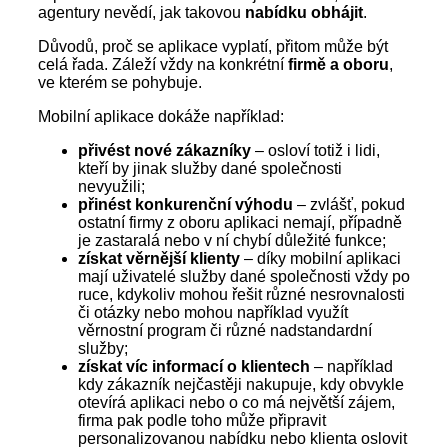
agentury nevědí, jak takovou
nabídku obhájit
.
Důvodů, proč se aplikace vyplatí, přitom může být
celá řada. Záleží vždy na konkrétní
firmě a oboru
,
ve kterém se pohybuje.
Mobilní aplikace dokáže například:
přivést nové zákazníky
– osloví totiž i lidi,
kteří by jinak služby dané společnosti
nevyužili;
přinést konkurenční výhodu
– zvlášť, pokud
ostatní firmy z oboru aplikaci nemají, případně
je zastaralá nebo v ní chybí důležité funkce;
získat věrnější klienty
– díky mobilní aplikaci
mají uživatelé služby dané společnosti vždy po
ruce, kdykoliv mohou řešit různé nesrovnalosti
či otázky nebo mohou například využít
věrnostní program či různé nadstandardní
služby;
získat víc informací o klientech
– například
kdy zákazník nejčastěji nakupuje, kdy obvykle
otevírá aplikaci nebo o co má největší zájem,
firma pak podle toho může připravit
personalizovanou nabídku nebo klienta oslovit