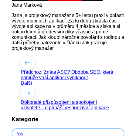
Jana Marková
Jana je projektový manažer s 5+ letou praxí v oblasti
vývoje mobilních aplikací. Za tu dobu zkrátila čas
vývoje aplikace na v průměru 4 měsíce a získala si
oblibu klientů především díky včasné a přímé
komunikaci. Jak kloubí náročné povolání s rodinou a
další příběhy naleznete v článku Jak pracuje
projektový manažer.
Předchozí
Znáte ASO? Obdoba SEO, která
pomůže vaší aplikaci vyniknout
Další
Dokonalé přizpůsobení a spokojení
uživatelé. To přináší responzivní aplikace
Kategorie
Vše