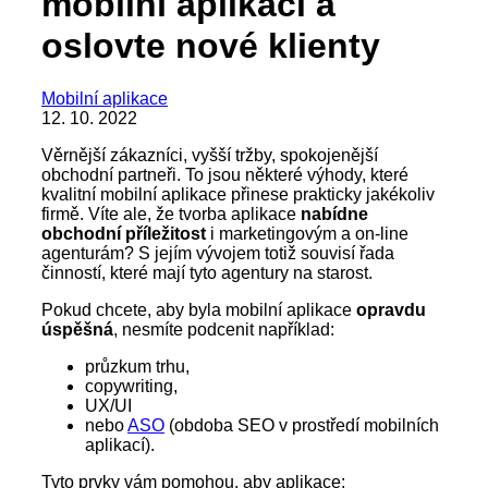
mobilní aplikaci a
oslovte nové klienty
Mobilní aplikace
12. 10. 2022
Věrnější zákazníci, vyšší tržby, spokojenější
obchodní partneři. To jsou některé výhody, které
kvalitní mobilní aplikace přinese prakticky jakékoliv
firmě. Víte ale, že tvorba aplikace
nabídne
obchodní příležitost
i marketingovým a on-line
agenturám? S jejím vývojem totiž souvisí řada
činností, které mají tyto agentury na starost.
Pokud chcete, aby byla mobilní aplikace
opravdu
úspěšná
, nesmíte podcenit například:
průzkum trhu,
copywriting,
UX/UI
nebo
ASO
(obdoba SEO v prostředí mobilních
aplikací).
Tyto prvky vám pomohou, aby aplikace: