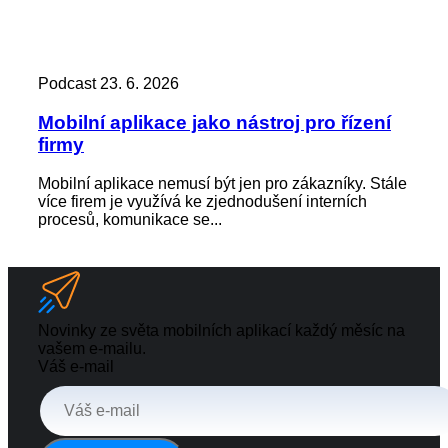
Podcast
23. 6. 2026
Pod
Mobilní aplikace jako nástroj pro řízení
Zác
firmy
kd
Mobilní aplikace nemusí být jen pro zákazníky. Stále
Zap
více firem je využívá ke zjednodušení interních
není
procesů, komunikace se...
výst
Novinky ze světa mobilních aplikací každý měsíc na
vašem e-mailu.
Váš e-mail