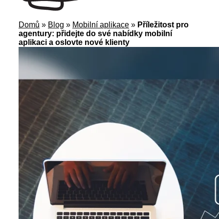
Domů
»
Blog
»
Mobilní aplikace
»
Příležitost pro
agentury: přidejte do své nabídky mobilní
aplikaci a oslovte nové klienty