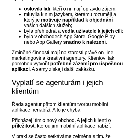
oslovila lidi
, kteří o ni mají opravdu zájem;
mluvila k nim jazykem, kterému rozumějí a
který je
motivuje například k objednání
vašich dalších služeb;
byla přehledná a
vedla uživatele k jejich cíli
;
byla v obchodech App Store, Google Play
nebo App Gallery
snadno k nalezení
.
Zmíněné činnosti mají na starosti právě on-line,
marketingové a kreativní agentury. Klientovi tak
pomohou vytvořit
potřebné zázemí pro úspěšnou
aplikaci
. A samy získají další zakázku.
Vyplatí se agenturám i jejich
klientům
Řada agentur přitom klientům tvorbu mobilní
aplikace nenabízí. A to je chyba!
Přicházejí tím o nový obchod. A jejich klienti o
příležitost
, kterou jim mobilní aplikace nabízí.
V praxi se často setkáváme zejména s tím, že