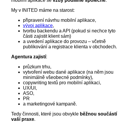
mobilní aplikace se
vždy podílíme společně
.
My v INITED máme na starost:
připravení návrhu mobilní aplikace,
vývoj aplikace
,
tvorbu backendu a API (pokud si nechce tyto
části zajistit klient sám)
a uvedení aplikace do provozu – včetně
publikování a registrace klienta v obchodech.
Agentura zajistí
:
průzkum trhu,
vytvoření webu dané aplikace (na něm jsou
minimálně všeobecné podmínky),
copywriting textů pro mobilní aplikaci,
UX/UI,
ASO,
PR
a marketingové kampaně.
Tedy činnosti, které jsou obvykle
běžnou součástí
vaší praxe
.