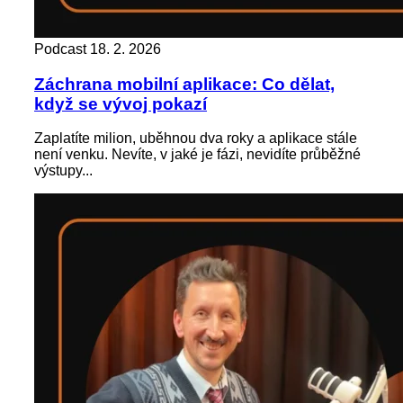
Podcast
18. 2. 2026
Záchrana mobilní aplikace: Co dělat,
když se vývoj pokazí
Zaplatíte milion, uběhnou dva roky a aplikace stále
není venku. Nevíte, v jaké je fázi, nevidíte průběžné
výstupy...