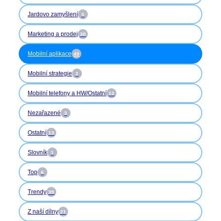
Jardovo zamyšlení
5
Marketing a prodej
30
Mobilní aplikace
49
Mobilní strategie
2
Mobilní telefony a HW/Ostatní
12
Nezařazené
3
Ostatní
13
Slovník
1
Top
6
Trendy
39
Z naší dílny
21