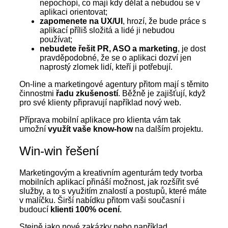
nepochopí, co mají kdy dělat a nebudou se v
aplikaci orientovat;
zapomenete na UX/UI
, hrozí, že bude práce s
aplikací příliš složitá a lidé ji nebudou
používat;
nebudete řešit PR, ASO a marketing
, je dost
pravděpodobné, že se o aplikaci dozví jen
naprostý zlomek lidí, kteří ji potřebují.
On-line a marketingové agentury přitom mají s těmito
činnostmi
řadu zkušeností
. Běžně je zajišťují, když
pro své klienty připravují například nový web.
Příprava mobilní aplikace pro klienta vám tak
umožní
využít vaše know-how
na dalším projektu.
Win-win řešení
Marketingovým a kreativním agenturám tedy tvorba
mobilních aplikací přináší možnost, jak rozšířit své
služby, a to s využitím znalostí a postupů, které máte
v malíčku. Širší nabídku přitom vaši současní i
budoucí
klienti 100% ocení
.
Stejně jako nové zakázky nebo například