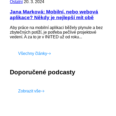
Ostatní
20. 3. 2024
Jana Marková: Mobilní, nebo webová
aplikace? Někdy je nejlepší mít obě
Aby práce na mobilní aplikaci běžely plynule a bez
zbytečných potíží, je potřeba pečlivé projektové
vedení. A za to je v INITED už od roku...
Všechny články
Doporučené podcasty
Zobrazit vše