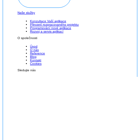
Naše služby
Konzultace Vaší aplikace
Převzetí rozpracovaného projektu
Programování nové aplikace
Rozvoj a servis aplikací
O společnosti
Úvod
O nás
Reference
Blog
Kontakt
Cookies
Sledujte nás