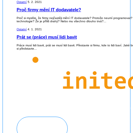
Ostatní
5. 2. 2021
Proč firmy mění IT dodavatele?
Proč si myslíte, že firmy nejčastěji mění IT dodavatele? Protože neumí programovat?
technologie? Že je příliš drahý? Nebo mu všechno dlouho trvá?...
Ostatní
4. 1. 2021
Prát se (práce) musí lidi bavit
Práce musí lidi bavit, prát se musí lidi bavit. Přestavte si firmu, kde to lidi baví. Jak
si představte...
Domluvit konzultaci