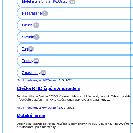
Mobilní telefony a HW/Ostatní
12
Nezařazené
3
Ostatní
13
Slovník
1
Top
6
Trendy
39
Z naší dílny
21
Mobilní telefony a HW/Ostatní
2. 3. 2021
Čtečka RFID čipů s Androidem
Tato krabička je čtečka RFIDčipů s Androidem a ukážeme si, co umí. Odkaz na vide
Předváděné zařízení je RFID čtečka Chainway URA8 s parametry:...
Mobilní telefony a HW/Ostatní
15. 2. 2021
Mobilní farma
Dobrý den, jmenuji se Jarda Pavlíček a jsem z firmy INITED Solutions, kde vyvíjíme m
o zkušenost, jak z hromádky...