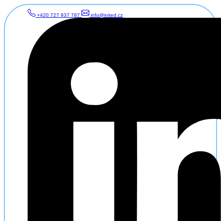
+420 727 937 787
info@inited.cz