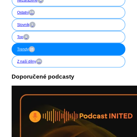
Nezařazené
3
Ostatní
13
Slovník
1
Top
6
Trendy
39
Z naší dílny
21
Doporučené podcasty