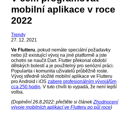
mobilní aplikace v roce
2022
Trendy
27. 12. 2021
Ve Flutteru
, pokud nemáte speciální požadavky
nebo již existující vývoj na jiné platformě a jste
ochotni se naučit Dart. Flutter překonal období
dětských bolestí a je použitelný pro seriózní práci.
Popularita i komunita uživatelů průběžně roste.
Vývoj středně složité mobilní aplikace ve Flutteru
pro Android i iOS
zabere profesionálním vývojářům
cca 250 hodin
. V tuto chvíli to vypadá, že není lepší
volba.
(Doplnění 26.8.2022: přečtěte si článek
Zhodnocení
vývoje mobilních aplikací ve Flutteru po půl roce
)