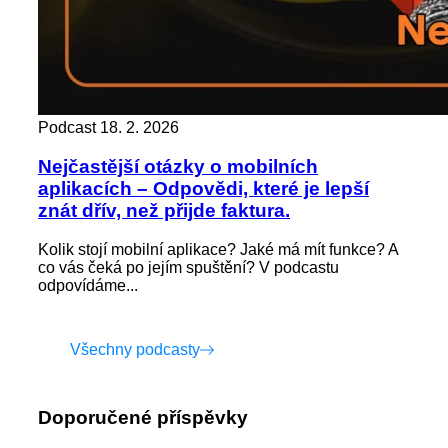
Podcast
18. 2. 2026
Nejčastější otázky o mobilních
aplikacích – Odpovědi, které je lepší
znát dřív, než přijde faktura.
Kolik stojí mobilní aplikace? Jaké má mít funkce? A
co vás čeká po jejím spuštění? V podcastu
odpovídáme...
Všechny podcasty
Doporučené příspěvky