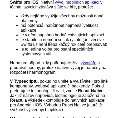
Swiftu pro iOS
. Nativní
vývoj mobilních aplikací
v
těchto jazycích zůstává stále ve hře, protože:
vždy nejlépe využije všechny možnosti dané
platformy
má potenciál nabídnout nejmenší velikost
aplikace
je v něm napsáno hodně existujících aplikací
je stabilní a nemění se tak rychle (ani věci ve
Swiftu už není třeba každý rok celé přepisovat)
je to jediná volba pro psaní speciálních
systémových utilit.
Nebo pro případ, kdy potřebujete živit
vývojáře
a
prodávat hodiny, protože nativní vývoj je náročný na
rozpočet i harmonogram.
V Typescriptu
, pokud ho umíte a využíváte i pro jiné
komponenty, webové aplikace či backendy. Pokud
preferujete technologii React, zvolte
React-Native
.
Jak již název napovídá, technologie je založená na
Reactu a výsledek kompiluje do nativních aplikaceí
pro Android i iOS. Výhodou React Native je určitě
svižnost výsledných aplikací.