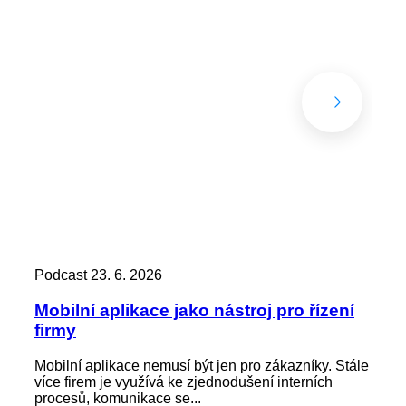
Podcast
23. 6. 2026
Pod
Mobilní aplikace jako nástroj pro řízení
Zác
firmy
kd
Mobilní aplikace nemusí být jen pro zákazníky. Stále
Zap
více firem je využívá ke zjednodušení interních
není
procesů, komunikace se...
výst