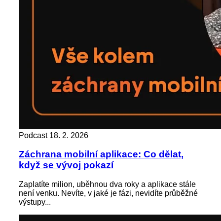
Podcast
18. 2. 2026
Záchrana mobilní aplikace: Co dělat,
když se vývoj pokazí
Zaplatíte milion, uběhnou dva roky a aplikace stále
není venku. Nevíte, v jaké je fázi, nevidíte průběžné
výstupy...