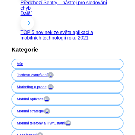
Předchozí
Sentry – nástroj pro sledování
chyb
Další
TOP 5 novinek ze světa aplikací a
mobilních technologií roku 2021
Kategorie
Vše
Jardovo zamyšlení
5
Marketing a prodej
30
Mobilní aplikace
49
Mobilní strategie
2
Mobilní telefony a HW/Ostatní
12