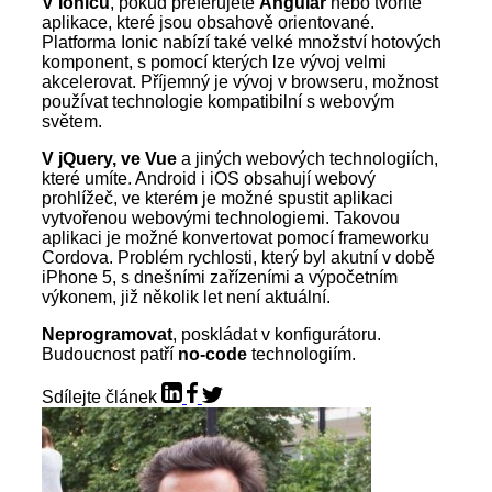
V Ionicu
, pokud preferujete
Angular
nebo tvoříte
aplikace, které jsou obsahově orientované.
Platforma Ionic nabízí také velké množství hotových
komponent, s pomocí kterých lze vývoj velmi
akcelerovat. Příjemný je vývoj v browseru, možnost
používat technologie kompatibilní s webovým
světem.
V jQuery, ve Vue
a jiných webových technologiích,
které umíte. Android i iOS obsahují webový
prohlížeč, ve kterém je možné spustit aplikaci
vytvořenou webovými technologiemi. Takovou
aplikaci je možné konvertovat pomocí frameworku
Cordova. Problém rychlosti, který byl akutní v době
iPhone 5, s dnešními zařízeními a výpočetním
výkonem, již několik let není aktuální.
Neprogramovat
, poskládat v konfigurátoru.
Budoucnost patří
no-code
technologiím.
Sdílejte článek