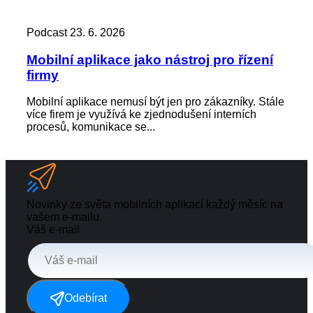
Podcast
23. 6. 2026
Pod
Mobilní aplikace jako nástroj pro řízení
Zác
firmy
kd
Mobilní aplikace nemusí být jen pro zákazníky. Stále
Zap
více firem je využívá ke zjednodušení interních
není
procesů, komunikace se...
výst
Novinky ze světa mobilních aplikací každý měsíc na
vašem e-mailu.
Váš e-mail
Odebírat