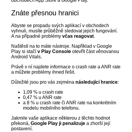
obchodech App Store a Google Play.
Znáte přesnou hranici
Abyste se propadu svých aplikací v obchodech
vyhnuli, musíte průběžně sledovat jejich fungování.
A na případné problémy
včas reagovat
.
Naštěstí na to máte nástroje. Například v Google
Play si stačí
v Play Console
otevřít část věnovanou
Android Vitals.
Právě v ní najdete informace o crash rate a ANR rate
a můžete problémy ihned řešit.
Důležité jsou pro vás zejména
následující hranice
:
1,09 % u crash rate
0,47 % u ANR rate
a 8 % u crash rate či ANR rate na konkrétním
modelu mobilního telefonu.
Jakmile vaše aplikace některou z těchto hodnot
překoná,
Google Play ji penalizuje
a zhorší její
postavení.