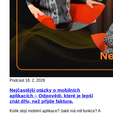
Podcast
18. 2. 2026
Nejčastější otázky o mobilních
aplikacích – Odpovědi, které je lepší
znát dřív, než přijde faktura.
Kolik stojí mobilní aplikace? Jaké má mít funkce? A