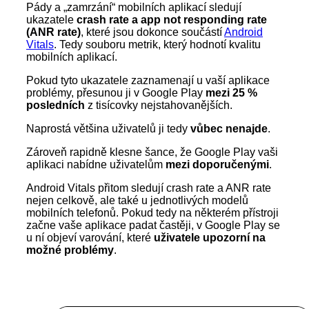
Pády a „zamrzání“ mobilních aplikací sledují
ukazatele
crash rate a app not responding rate
(ANR rate)
, které jsou dokonce součástí
Android
Vitals
. Tedy souboru metrik, který hodnotí kvalitu
mobilních aplikací.
Pokud tyto ukazatele zaznamenají u vaší aplikace
problémy, přesunou ji v Google Play
mezi 25 %
posledních
z tisícovky nejstahovanějších.
Naprostá většina uživatelů ji tedy
vůbec nenajde
.
Zároveň rapidně klesne šance, že Google Play vaši
aplikaci nabídne uživatelům
mezi doporučenými
.
Android Vitals přitom sledují crash rate a ANR rate
nejen celkově, ale také u jednotlivých modelů
mobilních telefonů. Pokud tedy na některém přístroji
začne vaše aplikace padat častěji, v Google Play se
u ní objeví varování, které
uživatele upozorní na
možné problémy
.