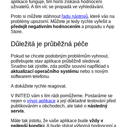
aplikace funguje, tím horší získává hodnocení
uživatelů. A tím víc se propadá ve vyhledávání.
Proto si můžete stáhnout
řadu nástrojů
, které vás na
problémy upozorní. Můžete je tedy rychle vyřešit a
předejít negativním hodnocením
a propadu v App
Store.
Důležitá je průběžná péče
Pokud se chcete podobným problémům vyhnout,
potřebujete stav aplikace průběžně sledovat.
Snadno tak zjistíte, zda potíže souvisí například s
aktualizací operačního systému
nebo s novým
softwarem telefonu.
A dokážete rychle reagovat.
V INITED vám s tím rádi pomůžeme. Postaráme se
nejen o
vývoj aplikace
a její důkladné testování před
publikováním v obchodech, ale také o
následný
servis
.
Máte tak jistotu, že vaše aplikace bude
vždy v
nejlepší kondici
. A bude sbírat výborná hodnocení a