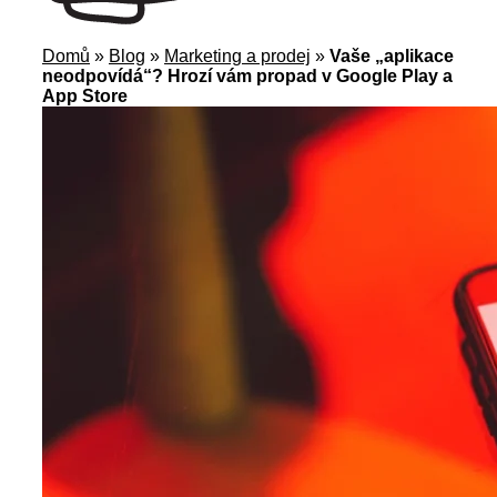
Domů
»
Blog
»
Marketing a prodej
»
Vaše „aplikace
neodpovídá“? Hrozí vám propad v Google Play a
App Store