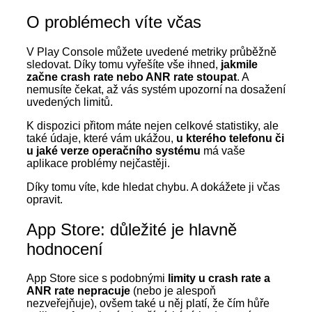
O problémech víte včas
V Play Console můžete uvedené metriky průběžně
sledovat. Díky tomu vyřešíte vše ihned,
jakmile
začne crash rate nebo ANR rate stoupat
. A
nemusíte čekat, až vás systém upozorní na dosažení
uvedených limitů.
K dispozici přitom máte nejen celkové statistiky, ale
také údaje, které vám ukážou,
u kterého telefonu či
u jaké verze operačního systému
má vaše
aplikace problémy nejčastěji.
Díky tomu víte, kde hledat chybu. A dokážete ji včas
opravit.
App Store: důležité je hlavně
hodnocení
App Store sice s podobnými
limity u crash rate a
ANR rate nepracuje
(nebo je alespoň
nezveřejňuje), ovšem také u něj platí, že čím hůře