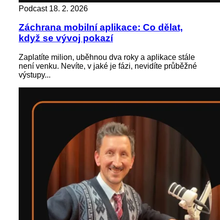
Podcast
18. 2. 2026
Záchrana mobilní aplikace: Co dělat,
když se vývoj pokazí
Zaplatíte milion, uběhnou dva roky a aplikace stále
není venku. Nevíte, v jaké je fázi, nevidíte průběžné
výstupy...