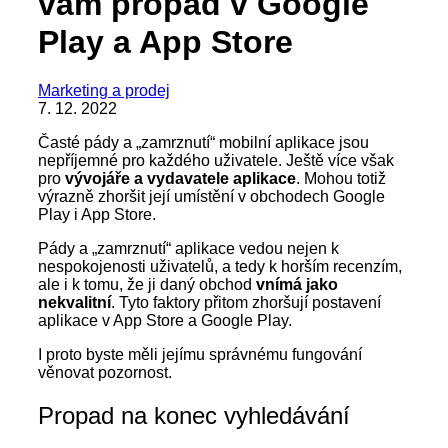
vám propad v Google
Play a App Store
Marketing a prodej
7. 12. 2022
Časté pády a „zamrznutí“ mobilní aplikace jsou
nepříjemné pro každého uživatele. Ještě více však
pro
vývojáře a vydavatele aplikace
. Mohou totiž
výrazně zhoršit její umístění v obchodech Google
Play i App Store.
Pády a „zamrznutí“ aplikace vedou nejen k
nespokojenosti uživatelů, a tedy k horším recenzím,
ale i k tomu, že ji daný obchod
vnímá jako
nekvalitní
. Tyto faktory přitom zhoršují postavení
aplikace v App Store a Google Play.
I proto byste měli jejímu správnému fungování
věnovat pozornost.
Propad na konec vyhledávání