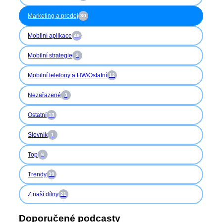
Marketing a prodej
30
Mobilní aplikace
49
Mobilní strategie
2
Mobilní telefony a HW/Ostatní
12
Nezařazené
3
Ostatní
13
Slovník
1
Top
6
Trendy
39
Z naší dílny
21
Doporučené podcasty