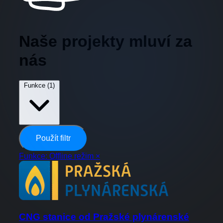
Naše projekty mluví za
nás
Funkce
(1)
Použít filtr
Funkce: Offline režim
×
CNG stanice od Pražské plynárenské