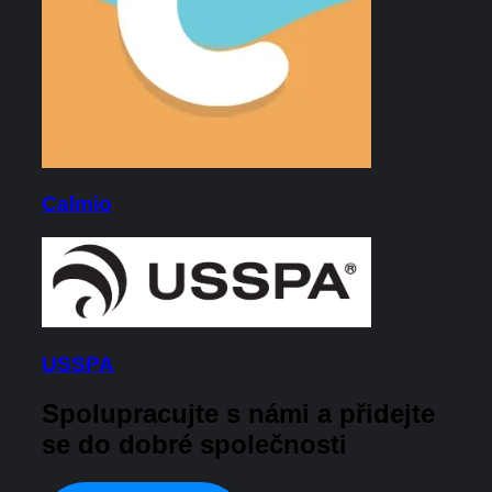
Calmio
USSPA
Spolupracujte s námi a přidejte
se do dobré společnosti