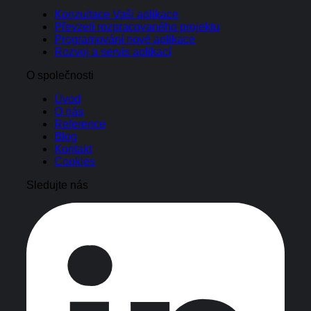
Konzultace Vaší aplikace
Převzetí rozpracovaného projektu
Programování nové aplikace
Rozvoj a servis aplikací
O společnosti
Úvod
O nás
Reference
Blog
Kontakt
Cookies
Sledujte nás