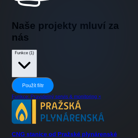
Naše projekty mluví za
nás
Funkce
(1)
Použít filtr
Funkce: Pravidelný servis & monitoring
×
CNG stanice od Pražské plynárenské