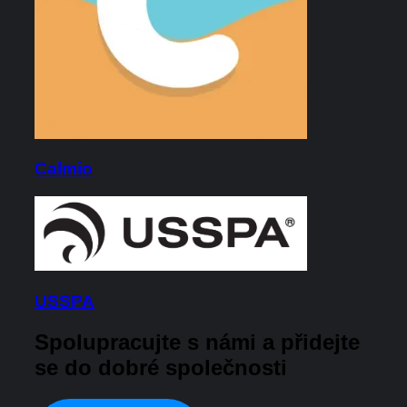
Calmio
USSPA
Spolupracujte s námi a přidejte
se do dobré společnosti