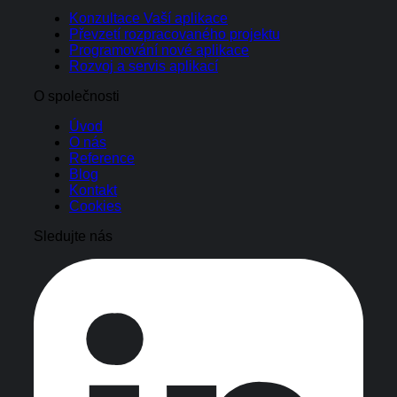
Konzultace Vaší aplikace
Převzetí rozpracovaného projektu
Programování nové aplikace
Rozvoj a servis aplikací
O společnosti
Úvod
O nás
Reference
Blog
Kontakt
Cookies
Sledujte nás