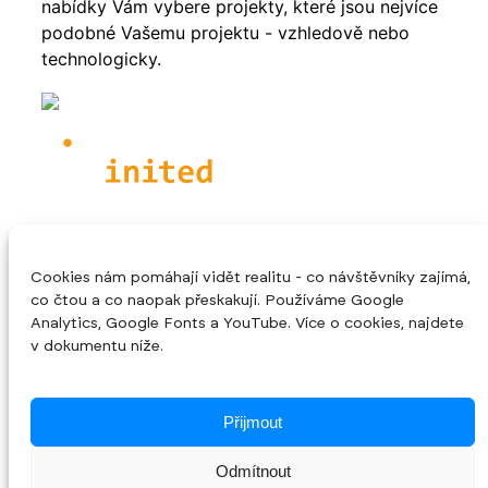
nabídky Vám vybere projekty, které jsou nejvíce
podobné Vašemu projektu - vzhledově nebo
technologicky.
Naše služby
Rozvoj a servis aplikací
Cookies nám pomáhají vidět realitu - co návštěvníky zajímá,
Konzultace Vaší aplikace
co čtou a co naopak přeskakují. Používáme Google
Převzetí rozpracovaného projektu
Programování nové aplikace
Analytics, Google Fonts a YouTube. Více o cookies, najdete
v dokumentu níže.
O společnosti
Úvod
O nás
Přijmout
Reference
Blog
Kontakt
Odmítnout
Cookies