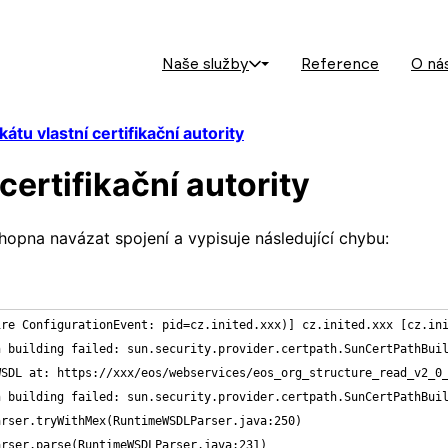
Naše služby
Reference
O ná
kátu vlastní certifikační autority
 certifikační autority
chopna navázat spojení a vypisuje následující chybu:
re ConfigurationEvent: pid=cz.inited.xxx)] cz.inited.xxx [cz.ini
 building failed: sun.security.provider.certpath.SunCertPathBuil
SDL at: https://xxx/eos/webservices/eos_org_structure_read_v2_0_
 building failed: sun.security.provider.certpath.SunCertPathBuil
rser.tryWithMex(RuntimeWSDLParser.java:250)

rser.parse(RuntimeWSDLParser.java:231)
