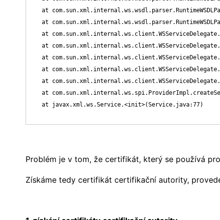
    at com.sun.xml.internal.ws.wsdl.parser.RuntimeWSDLPa
    at com.sun.xml.internal.ws.wsdl.parser.RuntimeWSDLPa
    at com.sun.xml.internal.ws.client.WSServiceDelegate.
    at com.sun.xml.internal.ws.client.WSServiceDelegate.
    at com.sun.xml.internal.ws.client.WSServiceDelegate.
    at com.sun.xml.internal.ws.client.WSServiceDelegate.
    at com.sun.xml.internal.ws.client.WSServiceDelegate.
    at com.sun.xml.internal.ws.spi.ProviderImpl.createSe
    at javax.xml.ws.Service.<init>(Service.java:77)

Problém je v tom, že certifikát, který se používá p
Získáme tedy certifikát certifikační autority, prov