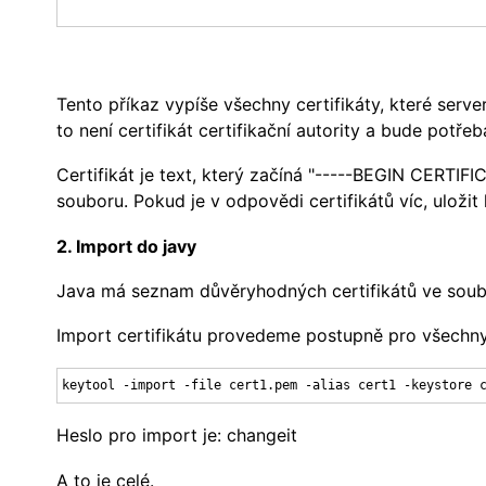
Tento příkaz vypíše všechny certifikáty, které serve
to není certifikát certifikační autority a bude potř
Certifikát je text, který začíná "-----BEGIN CERTIF
souboru. Pokud je v odpovědi certifikátů víc, uloži
2. Import do javy
Java má seznam důvěryhodných certifikátů ve soub
Import certifikátu provedeme postupně pro všechny 
keytool -import -file cert1.pem -alias cert1 -keystore 
Heslo pro import je: changeit
A to je celé.