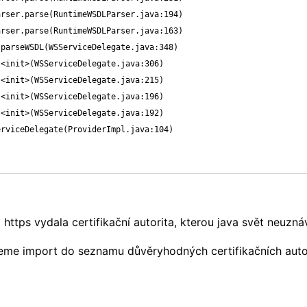
rser.parse(RuntimeWSDLParser.java:194)

rser.parse(RuntimeWSDLParser.java:163)

parseWSDL(WSServiceDelegate.java:348)

<init>(WSServiceDelegate.java:306)

<init>(WSServiceDelegate.java:215)

<init>(WSServiceDelegate.java:196)

<init>(WSServiceDelegate.java:192)

rviceDelegate(ProviderImpl.java:104)

ro https vydala certifikační autorita, kterou java svět ne
edeme import do seznamu důvěryhodných certifikačních auto