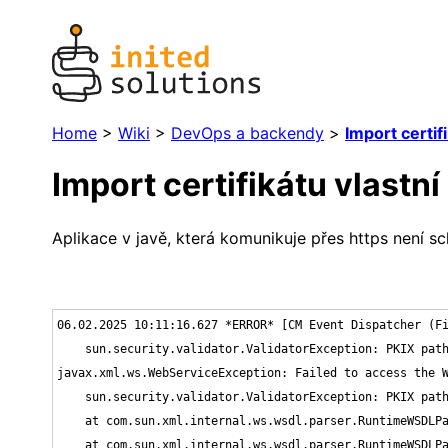
Home
>
Wiki
>
DevOps a backendy
>
Import certifi
Import certifikátu vlastní
Aplikace v javě, která komunikuje přes https není s
06.02.2025 10:11:16.627 *ERROR* [CM Event Dispatcher (Fi
    sun.security.validator.ValidatorException: PKIX path
javax.xml.ws.WebServiceException: Failed to access the W
    sun.security.validator.ValidatorException: PKIX path
    at com.sun.xml.internal.ws.wsdl.parser.RuntimeWSDLPa
    at com.sun.xml.internal.ws.wsdl.parser.RuntimeWSDLPa