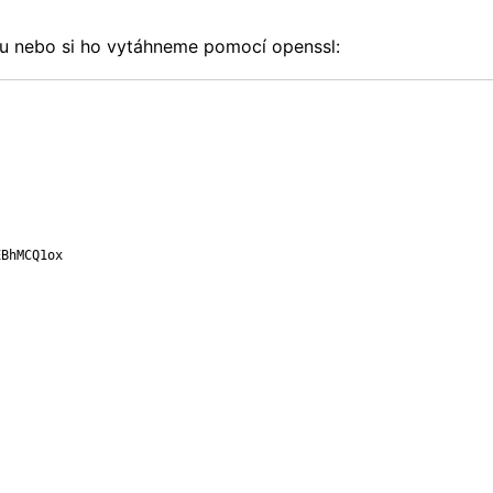
u nebo si ho vytáhneme pomocí openssl:
BhMCQ1ox
