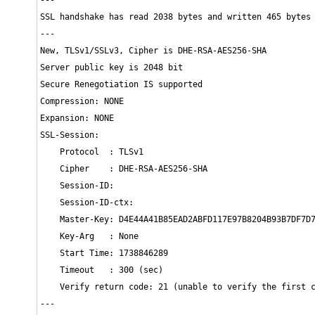
---

SSL handshake has read 2038 bytes and written 465 bytes

---

New, TLSv1/SSLv3, Cipher is DHE-RSA-AES256-SHA

Server public key is 2048 bit

Secure Renegotiation IS supported

Compression: NONE

Expansion: NONE

SSL-Session:

    Protocol  : TLSv1

    Cipher    : DHE-RSA-AES256-SHA

    Session-ID: 

    Session-ID-ctx: 

    Master-Key: D4E44A41B85EAD2ABFD117E97B8204B93B7DF7D7
    Key-Arg   : None

    Start Time: 1738846289

    Timeout   : 300 (sec)

    Verify return code: 21 (unable to verify the first c
---
