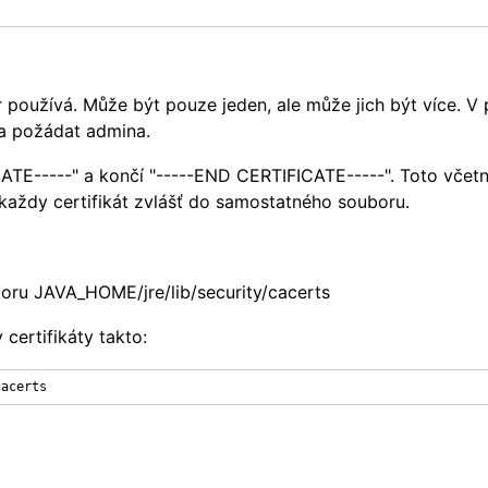
r používá. Může být pouze jeden, ale může jich být více. V 
eba požádat admina.
ICATE-----" a končí "-----END CERTIFICATE-----". Toto včet
t každy certifikát zvlášť do samostatného souboru.
oru JAVA_HOME/jre/lib/security/cacerts
certifikáty takto:
cacerts