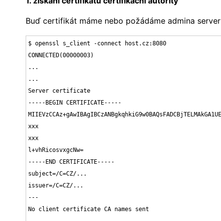
1. získání certifikátu certifikační autority
Buď certifikát máme nebo požádáme admina server
$ openssl s_client -connect host.cz:8080

CONNECTED(00000003)

...

...

Server certificate

-----BEGIN CERTIFICATE-----

MIIEVzCCAz+gAwIBAgIBCzANBgkqhkiG9w0BAQsFADCBjTELMAkGA1UE
xxx

xxx

l+vhRicosvxgcNw=

-----END CERTIFICATE-----

subject=/C=CZ/...

issuer=/C=CZ/...

---

No client certificate CA names sent
