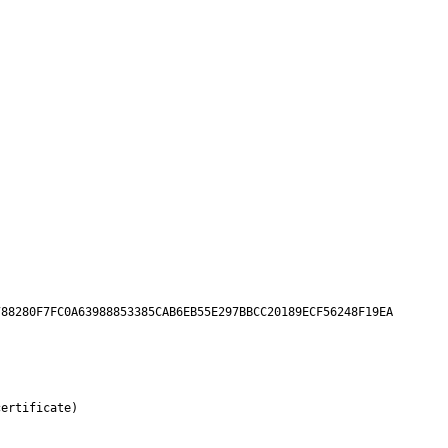
88280F7FC0A63988853385CAB6EB55E297BBCC20189ECF56248F19EA

ertificate)
