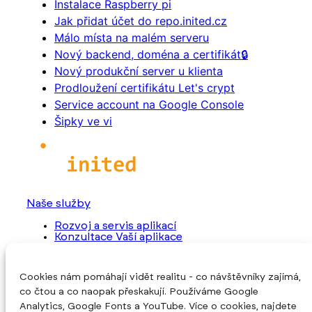
Instalace Raspberry pi
Jak přidat účet do repo.inited.cz
Málo místa na malém serveru
Nový backend, doména a certifikát🔒
Nový produkční server u klienta
Prodloužení certifikátu Let's crypt
Service account na Google Console
Šipky ve vi
Naše služby
Rozvoj a servis aplikací
Konzultace Vaší aplikace
Převzetí rozpracovaného projektu
Programování nové aplikace
Cookies nám pomáhají vidět realitu - co návštěvníky zajímá,
O společnosti
co čtou a co naopak přeskakují. Používáme Google
Úvod
Analytics, Google Fonts a YouTube. Více o cookies, najdete