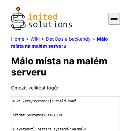
Home
>
Wiki
>
DevOps a backendy
>
Málo
místa na malém serveru
Málo místa na malém
serveru
Omezit velikost logů:
# vi /etc/systemd/journald.conf

přidat SystemMaxUse=100M 

# systemctl restart systemd-journald