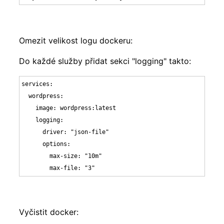
Omezit velikost logu dockeru:
Do každé služby přidat sekci "logging" takto:
services:

  wordpress:

    image: wordpress:latest

    logging:

      driver: "json-file"

      options:

        max-size: "10m"

        max-file: "3"
Vyčistit docker: