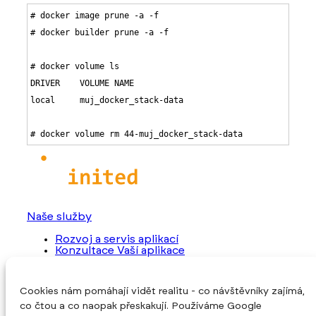
# docker image prune -a -f

# docker builder prune -a -f

# docker volume ls

DRIVER    VOLUME NAME

local     muj_docker_stack-data

# docker volume rm 44-muj_docker_stack-data
Naše služby
Rozvoj a servis aplikací
Konzultace Vaší aplikace
Převzetí rozpracovaného projektu
Programování nové aplikace
Cookies nám pomáhají vidět realitu - co návštěvníky zajímá,
O společnosti
co čtou a co naopak přeskakují. Používáme Google