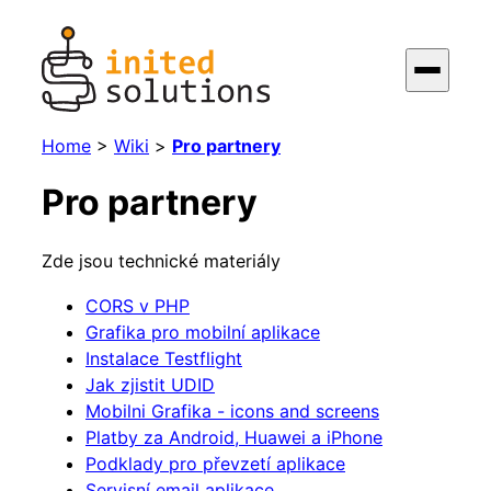
Home
>
Wiki
>
Pro partnery
Pro partnery
Zde jsou technické materiály
CORS v PHP
Grafika pro mobilní aplikace
Instalace Testflight
Jak zjistit UDID
Mobilni Grafika - icons and screens
Platby za Android, Huawei a iPhone
Podklady pro převzetí aplikace
Servisní email aplikace