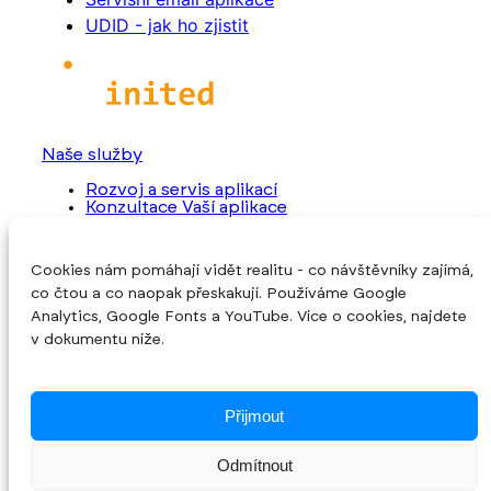
UDID - jak ho zjistit
Naše služby
Rozvoj a servis aplikací
Konzultace Vaší aplikace
Převzetí rozpracovaného projektu
Programování nové aplikace
Cookies nám pomáhají vidět realitu - co návštěvníky zajímá,
O společnosti
co čtou a co naopak přeskakují. Používáme Google
Úvod
Analytics, Google Fonts a YouTube. Více o cookies, najdete
O nás
v dokumentu níže.
Reference
Blog
Kontakt
Cookies
Přijmout
Sledujte nás
Odmítnout