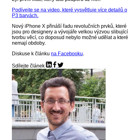
Podívejte se na video, které vysvětluje více detailů o
P3 barvách.
Nový iPhone X přináší řadu revolučních prvků, které
jsou pro designery a vývojáře velkou výzvou slibující
tvorbu věcí, co doposud nebylo možné udělat a které
nemají obdoby.
Diskuse k článku
na Facebooku
.
Sdílejte článek