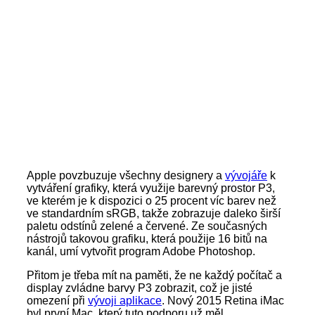
Apple povzbuzuje všechny designery a
vývojáře
k
vytváření grafiky, která využije barevný prostor P3,
ve kterém je k dispozici o 25 procent víc barev než
ve standardním sRGB, takže zobrazuje daleko širší
paletu odstínů zelené a červené. Ze současných
nástrojů takovou grafiku, která použije 16 bitů na
kanál, umí vytvořit program Adobe Photoshop.
Přitom je třeba mít na paměti, že ne každý počítač a
display zvládne barvy P3 zobrazit, což je jisté
omezení při
vývoji aplikace
. Nový 2015 Retina iMac
byl první Mac, který tuto podporu už měl.