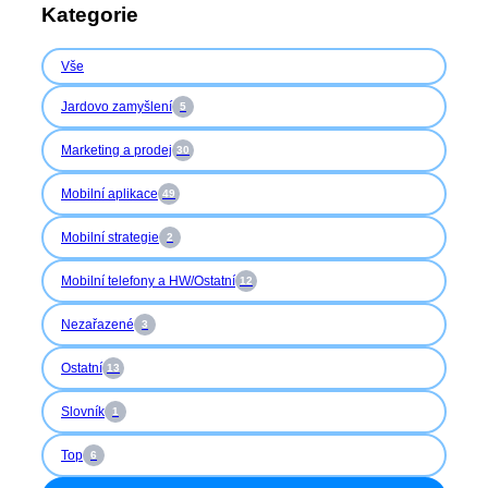
Kategorie
Vše
Jardovo zamyšlení
5
Marketing a prodej
30
Mobilní aplikace
49
Mobilní strategie
2
Mobilní telefony a HW/Ostatní
12
Nezařazené
3
Ostatní
13
Slovník
1
Top
6