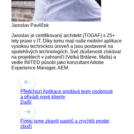
Jaroslav Pavlíček
Jaroslav je certifikovaný architekt (TOGAF) s 25+
lety praxe v IT. Díky tomu mají naše mobilní aplikace
vysokou technickou úroveň a jsou postavené na
spolehlivých technologiích. Své zkušenosti získával
na projektech v zahraničí (Velká Británie, Malta) a
vedle INITED působí jako konzultant Adobe
Experience Manager, AEM.
Předchozí
Aplikace prodává testy osobnosti
a přivádí nové klienty
Další
Firmu jsme zbavili papírů a zrychlili prodej
zboží