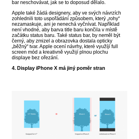
bar neschovávat, jak se to doposud dělalo.
Apple také žádá designery, aby ve svých návrzích
zohlednili toto uspořádání způsobem, který „rohy“
nezamaskuje, ani je nenechá vyčnívat. Například
není vhodné, aby barva title baru končila v místě
začátku status baru. Také status bar, by neměl být
černý, aby zmizel a obrazovka dostala opticky
„běžný“ tvar. Apple ocení návrhy, které využíjí full
screen mód a kreativně využijí plnou plochu
displaye bez ořezání.
4. Display iPhone X má jiný poměr stran