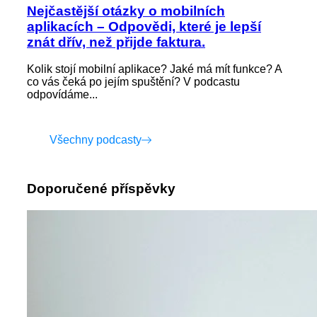
Nejčastější otázky o mobilních
aplikacích – Odpovědi, které je lepší
znát dřív, než přijde faktura.
Kolik stojí mobilní aplikace? Jaké má mít funkce? A
co vás čeká po jejím spuštění? V podcastu
odpovídáme...
Všechny podcasty
Doporučené příspěvky