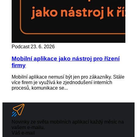
Podcast
23. 6. 2026
Pod
Mobilní aplikace jako nástroj pro řízení
Zác
firmy
kd
Mobilní aplikace nemusí být jen pro zákazníky. Stále
Zap
více firem je využívá ke zjednodušení interních
není
procesů, komunikace se...
výst
Novinky ze světa mobilních aplikací každý měsíc na
vašem e-mailu.
Váš e-mail