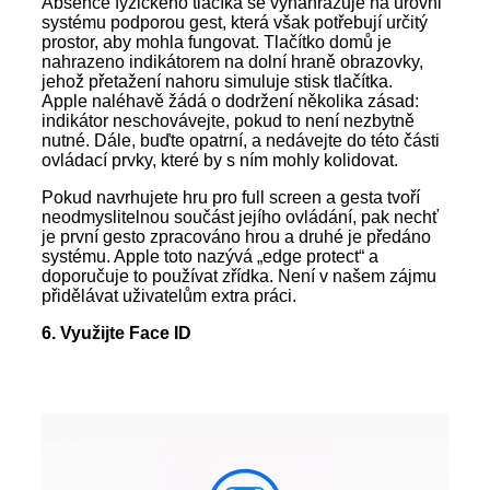
Absence fyzického tlačíka se vynahrazuje na úrovni
systému podporou gest, která však potřebují určitý
prostor, aby mohla fungovat. Tlačítko domů je
nahrazeno indikátorem na dolní hraně obrazovky,
jehož přetažení nahoru simuluje stisk tlačítka.
Apple naléhavě žádá o dodržení několika zásad:
indikátor neschovávejte, pokud to není nezbytně
nutné. Dále, buďte opatrní, a nedávejte do této části
ovládací prvky, které by s ním mohly kolidovat.
Pokud navrhujete hru pro full screen a gesta tvoří
neodmyslitelnou součást jejího ovládání, pak nechť
je první gesto zpracováno hrou a druhé je předáno
systému. Apple toto nazývá „edge protect“ a
doporučuje to používat zřídka. Není v našem zájmu
přidělávat uživatelům extra práci.
6. Využijte Face ID