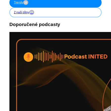
Trendy
39
Z naší dílny
21
Doporučené podcasty