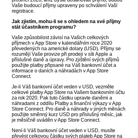
Vaše budoucí příjmy upraveny po schválení Vaší
registrace.
Jak zjistím, mohu-li se s ohledem na své příjmy
stát účastníkem programu?
Vaše způsobilost závisí na Vašich celkových
příjmech v App Store v kalendářním roce 2020
převedených na americké dolary (USD). Příjmy se
rozumějí Vaše provize při prodeji v síti Apple a
příslušné daně a úpravy. Pro zjištění svých příjmů
použijte platby připsané na Váš bankovní účet a
informace o daních a náhradách v App Store
Connect.
Je-li Váš bankovní účet veden v USD, vezměte
celkové platby App Store na Vašem bankovním účtu
za rok 2020. Pak tuto částku upravte daněmi a
náhradami z oddílu Platby a finanční výkazy v App
Store Connect. Pro daně a náhrady v jiných měnách
použijte směnný kurz USD pro příslušný měsíc, jak
je měsíčně uváděn v App Store Connect.
Není-li Váš bankovní účet veden v USD, musíte
převést celkovou částku svých plateb App Store na