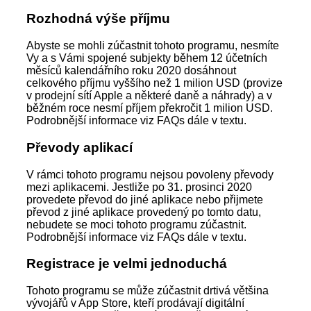
Rozhodná výše příjmu
Abyste se mohli zúčastnit tohoto programu, nesmíte
Vy a s Vámi spojené subjekty během 12 účetních
měsíců kalendářního roku 2020 dosáhnout
celkového příjmu vyššího než 1 milion USD (provize
v prodejní sítí Apple a některé daně a náhrady) a v
běžném roce nesmí příjem překročit 1 milion USD.
Podrobnější informace viz FAQs dále v textu.
Převody aplikací
V rámci tohoto programu nejsou povoleny převody
mezi aplikacemi. Jestliže po 31. prosinci 2020
provedete převod do jiné aplikace nebo přijmete
převod z jiné aplikace provedený po tomto datu,
nebudete se moci tohoto programu zúčastnit.
Podrobnější informace viz FAQs dále v textu.
Registrace je velmi jednoduchá
Tohoto programu se může zúčastnit drtivá většina
vývojářů v App Store, kteří prodávají digitální