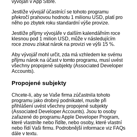
vývojáři v App Store.
Jestliže vývojář účastnící se tohoto programu
překročí prahovou hodnotu 1 milionu USD, platí pro
něho po zbytek roku standardní výše provize.
Jestliže příjmy vývojáře v dalším kalendářním roce
klesnou pod 1 milion USD, může v následujícím
roce znovu získat nárok na provizi ve výši 15 %.
Aby vývojář mohl určit, zda má vzhledem ke svému
příjmu nárok na účast v tomto programu, musí uvést
všechny propojené subjekty (Associated Developer
Accounts).
Propojené subjekty
Chcete-li, aby se Vaše firma zúčastnila tohoto
programu jako drobný podnikatel, musíte při
přihlášení uvést všechny propojené subjekty
(Associated Developer Accounts). Jsou to osoby
zařazené do programu Apple Developer Program,
které vlastníte nebo řídíte, nebo osoby, které vlastní
nebo řídí Vaši firmu. Podrobnější informace viz FAQs
dále v textu.