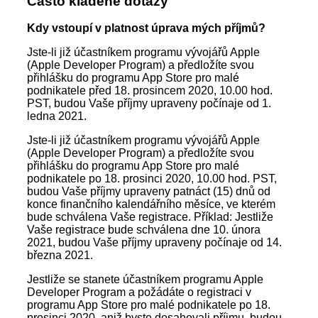
Často kladené dotazy
Kdy vstoupí v platnost úprava mých příjmů?
Jste-li již účastníkem programu vývojářů Apple
(Apple Developer Program) a předložíte svou
přihlášku do programu App Store pro malé
podnikatele před 18. prosincem 2020, 10.00 hod.
PST, budou Vaše příjmy upraveny počínaje od 1.
ledna 2021.
Jste-li již účastníkem programu vývojářů Apple
(Apple Developer Program) a předložíte svou
přihlášku do programu App Store pro malé
podnikatele po 18. prosinci 2020, 10.00 hod. PST,
budou Vaše příjmy upraveny patnáct (15) dnů od
konce finančního kalendářního měsíce, ve kterém
bude schválena Vaše registrace. Příklad: Jestliže
Vaše registrace bude schválena dne 10. února
2021, budou Vaše příjmy upraveny počínaje od 14.
března 2021.
Jestliže se stanete účastníkem programu Apple
Developer Program a požádáte o registraci v
programu App Store pro malé podnikatele po 18.
prosinci 2020, aniž byste dosahovali příjmu, budou