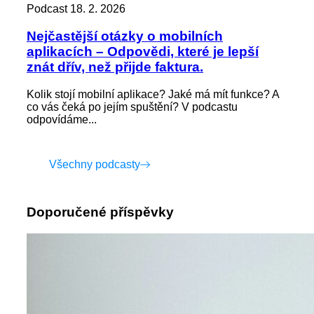
Podcast
18. 2. 2026
Nejčastější otázky o mobilních
aplikacích – Odpovědi, které je lepší
znát dřív, než přijde faktura.
Kolik stojí mobilní aplikace? Jaké má mít funkce? A
co vás čeká po jejím spuštění? V podcastu
odpovídáme...
Všechny podcasty
Doporučené příspěvky