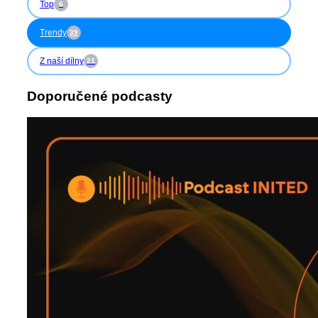
Top
6
Trendy
39
Z naší dílny
21
Doporučené podcasty