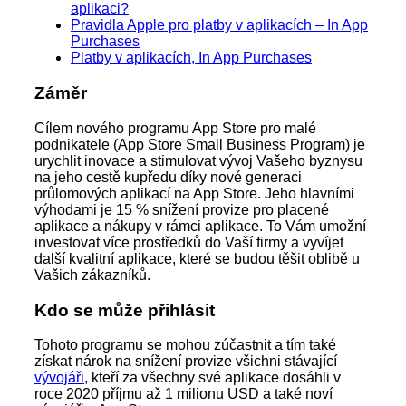
aplikaci?
Pravidla Apple pro platby v aplikacích – In App
Purchases
Platby v aplikacích, In App Purchases
Záměr
Cílem nového programu App Store pro malé
podnikatele (App Store Small Business Program) je
urychlit inovace a stimulovat vývoj Vašeho byznysu
na jeho cestě kupředu díky nové generaci
průlomových aplikací na App Store. Jeho hlavními
výhodami je 15 % snížení provize pro placené
aplikace a nákupy v rámci aplikace. To Vám umožní
investovat více prostředků do Vaší firmy a vyvíjet
další kvalitní aplikace, které se budou těšit oblibě u
Vašich zákazníků.
Kdo se může přihlásit
Tohoto programu se mohou zúčastnit a tím také
získat nárok na snížení provize všichni stávající
vývojáři
, kteří za všechny své aplikace dosáhli v
roce 2020 příjmu až 1 milionu USD a také noví