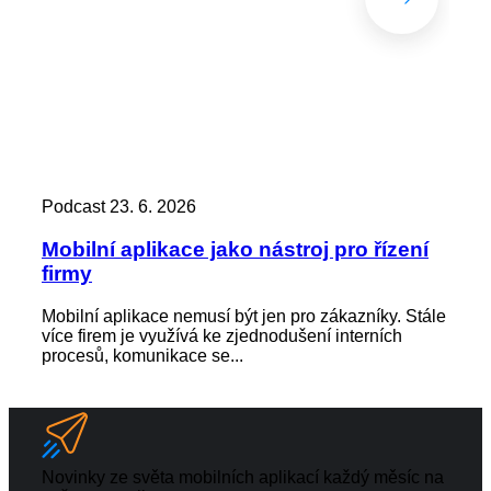
Podcast
23. 6. 2026
Pod
Mobilní aplikace jako nástroj pro řízení
Zác
firmy
kd
Mobilní aplikace nemusí být jen pro zákazníky. Stále
Zap
více firem je využívá ke zjednodušení interních
není
procesů, komunikace se...
výst
Novinky ze světa mobilních aplikací každý měsíc na