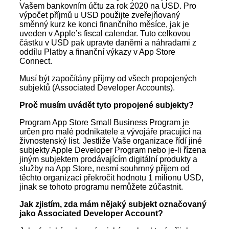
Vašem bankovním účtu za rok 2020 na USD. Pro
výpočet příjmů u USD použijte zveřejňovaný
směnný kurz ke konci finančního měsíce, jak je
uveden v Apple’s fiscal calendar. Tuto celkovou
částku v USD pak upravte daněmi a náhradami z
oddílu Platby a finanční výkazy v App Store
Connect.
Musí být započítány příjmy od všech propojených
subjektů (Associated Developer Accounts).
Proč musím uvádět tyto propojené subjekty?
Program App Store Small Business Program je
určen pro malé podnikatele a vývojáře pracující na
živnostenský list. Jestliže Vaše organizace řídí jiné
subjekty Apple Developer Program nebo je-li řízena
jiným subjektem prodávajícím digitální produkty a
služby na App Store, nesmí souhrnný příjem od
těchto organizací překročit hodnotu 1 milionu USD,
jinak se tohoto programu nemůžete zúčastnit.
Jak zjistím, zda mám nějaký subjekt označovaný
jako Associated Developer Account?