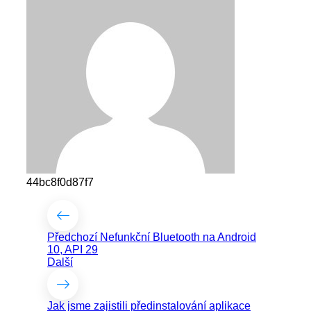
44bc8f0d87f7
Předchozí
Nefunkční Bluetooth na Android
10, API 29
Další
Jak jsme zajistili předinstalování aplikace