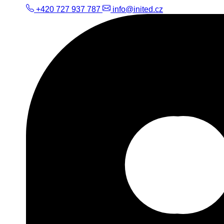
+420 727 937 787
info@inited.cz