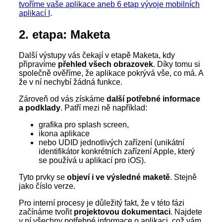
tvoříme vaše aplikace aneb 6 etap vývoje mobilních
aplikací I
.
2. etapa: Maketa
Další výstupy vás čekají v etapě Maketa, kdy
připravíme
přehled všech obrazovek
. Díky tomu si
společně ověříme, že aplikace pokrývá vše, co má. A
že v ní nechybí žádná funkce.
Zároveň od vás získáme
další potřebné informace
a podklady
. Patří mezi ně například:
grafika pro splash screen,
ikona aplikace
nebo UDID jednotlivých zařízení (unikátní
identifikátor konkrétních zařízení Apple, který
se používá u aplikací pro iOS).
Tyto prvky se
objeví i ve výsledné maketě
. Stejně
jako číslo verze.
Pro interní procesy je důležitý fakt, že v této fázi
začínáme tvořit
projektovou dokumentaci
. Najdete
v ní všechny potřebné informace o aplikaci, což vám