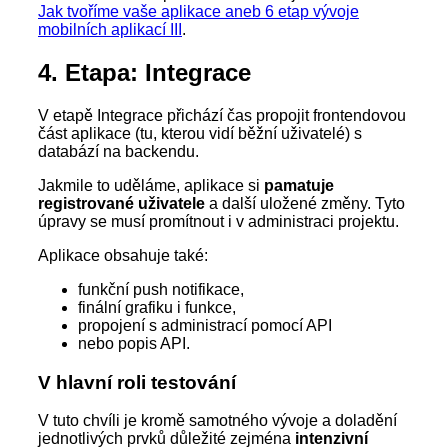
Jak tvoříme vaše aplikace aneb 6 etap vývoje
mobilních aplikací III
.
4. Etapa: Integrace
V etapě Integrace přichází čas propojit frontendovou
část aplikace (tu, kterou vidí běžní uživatelé) s
databází na backendu.
Jakmile to uděláme, aplikace si
pamatuje
registrované uživatele
a další uložené změny. Tyto
úpravy se musí promítnout i v administraci projektu.
Aplikace obsahuje také:
funkční push notifikace,
finální grafiku i funkce,
propojení s administrací pomocí API
nebo popis API.
V hlavní roli testování
V tuto chvíli je kromě samotného vývoje a doladění
jednotlivých prvků důležité zejména
intenzivní