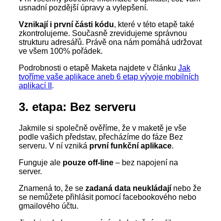
usnadní pozdější úpravy a vylepšení.
Vznikají i první části kódu
, které v této etapě také
zkontrolujeme. Současně zrevidujeme správnou
strukturu adresářů. Právě ona nám pomáhá udržovat
ve všem 100% pořádek.
Podrobnosti o etapě Maketa najdete v článku
Jak
tvoříme vaše aplikace aneb 6 etap vývoje mobilních
aplikací II
.
3. etapa: Bez serveru
Jakmile si společně ověříme, že v maketě je vše
podle vašich představ, přecházíme do fáze Bez
serveru. V ní vzniká
první funkční aplikace
.
Funguje ale
pouze off-line
– bez napojení na
server.
Znamená to, že se
zadaná data neukládají
nebo že
se nemůžete přihlásit pomocí facebookového nebo
gmailového účtu.