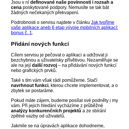
Jsou v ní
definované naše povinnosti i rozsah a
cena
poskytované podpory. Nemusíte se tak bát
žádných nečekaných překvapení.
Podrobnosti o servisu najdete v článku
Jak tvoříme
vaše aplikace aneb 6 etap vývoje mobilních aplikací:
bonus č. 1
.
Přidání nových funkcí
Cílem servisu je pečovat o aplikaci a udržovat ji
bezchybnou a uživatelsky přívětivou. Nezaměřuje se
ale na její
další rozvoj
– na přidávání nových funkcí
nebo grafických prvků.
Také s tím vám však rádi pomůžeme. Stačí
navrhnout funkci
, kterou chcete implementovat, a o
zbytek se postaráme.
Pokud máte zájem, budeme posílat své podněty i my
vám. Při jejich hledání vycházíme z průběžné
analýzy konkurenčních projektů
a ze sbírání
zpětné vazby od uživatelů.
Jakmile se na úpravách aplikace dohodneme,