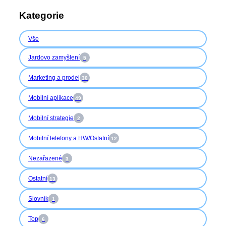
Kategorie
Vše
Jardovo zamyšlení
5
Marketing a prodej
30
Mobilní aplikace
49
Mobilní strategie
2
Mobilní telefony a HW/Ostatní
12
Nezařazené
3
Ostatní
13
Slovník
1
Top
6