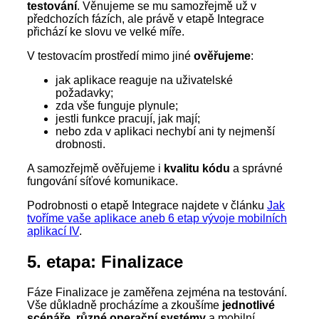
testování
. Věnujeme se mu samozřejmě už v
předchozích fázích, ale právě v etapě Integrace
přichází ke slovu ve velké míře.
V testovacím prostředí mimo jiné
ověřujeme
:
jak aplikace reaguje na uživatelské
požadavky;
zda vše funguje plynule;
jestli funkce pracují, jak mají;
nebo zda v aplikaci nechybí ani ty nejmenší
drobnosti.
A samozřejmě ověřujeme i
kvalitu kódu
a správné
fungování síťové komunikace.
Podrobnosti o etapě Integrace najdete v článku
Jak
tvoříme vaše aplikace aneb 6 etap vývoje mobilních
aplikací IV
.
5. etapa: Finalizace
Fáze Finalizace je zaměřena zejména na testování.
Vše důkladně procházíme a zkoušíme
jednotlivé
scénáře, různé operační systémy
a mobilní