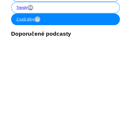
Trendy
39
Z naší dílny
21
Doporučené podcasty