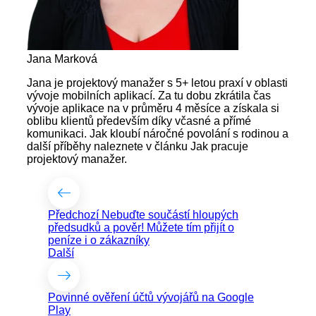
Jana Marková
Jana je projektový manažer s 5+ letou praxí v oblasti
vývoje mobilních aplikací. Za tu dobu zkrátila čas
vývoje aplikace na v průměru 4 měsíce a získala si
oblibu klientů především díky včasné a přímé
komunikaci. Jak kloubí náročné povolání s rodinou a
další příběhy naleznete v článku Jak pracuje
projektový manažer.
Předchozí
Nebuďte součástí hloupých
předsudků a pověr! Můžete tím přijít o
peníze i o zákazníky
Další
Povinné ověření účtů vývojářů na Google
Play