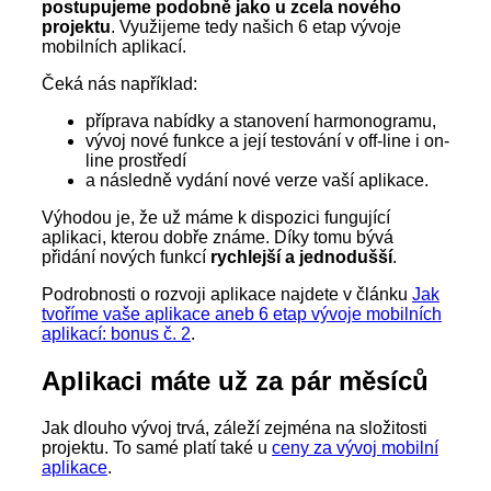
postupujeme podobně jako u zcela nového
projektu
. Využijeme tedy našich 6 etap vývoje
mobilních aplikací.
Čeká nás například:
příprava nabídky a stanovení harmonogramu,
vývoj nové funkce a její testování v off-line i on-
line prostředí
a následně vydání nové verze vaší aplikace.
Výhodou je, že už máme k dispozici fungující
aplikaci, kterou dobře známe. Díky tomu bývá
přidání nových funkcí
rychlejší a jednodušší
.
Podrobnosti o rozvoji aplikace najdete v článku
Jak
tvoříme vaše aplikace aneb 6 etap vývoje mobilních
aplikací: bonus č. 2
.
Aplikaci máte už za pár měsíců
Jak dlouho vývoj trvá, záleží zejména na složitosti
projektu. To samé platí také u
ceny za vývoj mobilní
aplikace
.