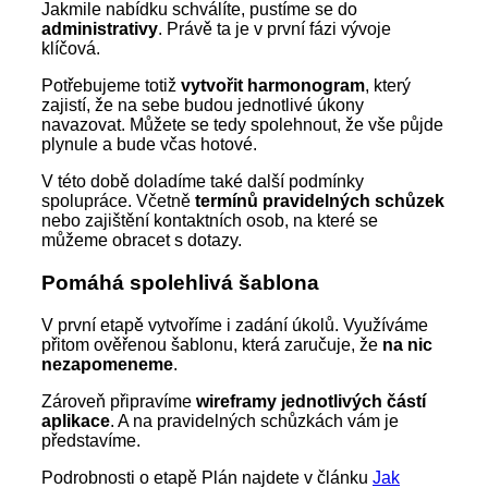
Jakmile nabídku schválíte, pustíme se do
administrativy
. Právě ta je v první fázi vývoje
klíčová.
Potřebujeme totiž
vytvořit harmonogram
, který
zajistí, že na sebe budou jednotlivé úkony
navazovat. Můžete se tedy spolehnout, že vše půjde
plynule a bude včas hotové.
V této době doladíme také další podmínky
spolupráce. Včetně
termínů pravidelných schůzek
nebo zajištění kontaktních osob, na které se
můžeme obracet s dotazy.
Pomáhá spolehlivá šablona
V první etapě vytvoříme i zadání úkolů. Využíváme
přitom ověřenou šablonu, která zaručuje, že
na nic
nezapomeneme
.
Zároveň připravíme
wireframy jednotlivých částí
aplikace
. A na pravidelných schůzkách vám je
představíme.
Podrobnosti o etapě Plán najdete v článku
Jak