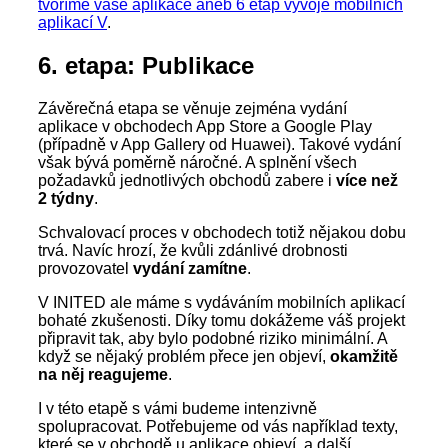
tvoříme vaše aplikace aneb 6 etap vývoje mobilních
aplikací V
.
6. etapa: Publikace
Závěrečná etapa se věnuje zejména vydání
aplikace v obchodech App Store a Google Play
(případně v App Gallery od Huawei). Takové vydání
však bývá poměrně náročné. A splnění všech
požadavků jednotlivých obchodů zabere i
více než
2 týdny
.
Schvalovací proces v obchodech totiž nějakou dobu
trvá. Navíc hrozí, že kvůli zdánlivé drobnosti
provozovatel
vydání zamítne
.
V INITED ale máme s vydáváním mobilních aplikací
bohaté zkušenosti. Díky tomu dokážeme váš projekt
připravit tak, aby bylo podobné riziko minimální. A
když se nějaký problém přece jen objeví,
okamžitě
na něj reagujeme
.
I v této etapě s vámi budeme intenzivně
spolupracovat. Potřebujeme od vás například texty,
které se v obchodě u aplikace objeví, a další