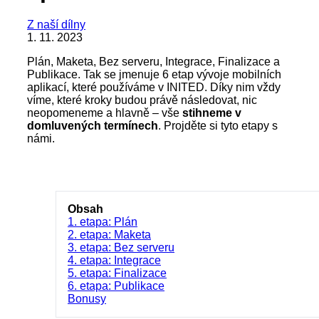
Z naší dílny
1. 11. 2023
Plán, Maketa, Bez serveru, Integrace, Finalizace a
Publikace. Tak se jmenuje 6 etap vývoje mobilních
aplikací, které používáme v INITED. Díky nim vždy
víme, které kroky budou právě následovat, nic
neopomeneme a hlavně – vše
stihneme v
domluvených termínech
. Projděte si tyto etapy s
námi.
Obsah
1. etapa: Plán
2. etapa: Maketa
3. etapa: Bez serveru
4. etapa: Integrace
5. etapa: Finalizace
6. etapa: Publikace
Bonusy