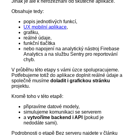
Jinak je ale k nerozeznání od skutečné aplikace.
Obsahuje tedy:
popis jednotlivých funkcí,
UX mobilní aplikace
,
grafiku,
reálné údaje,
funkční tlačítka
nebo napojení na analytický nástroj Firebase
Analytics a na službu Sentry pro reportování
chyb.
V průběhu této etapy s vámi úzce spolupracujeme.
Potřebujeme totiž do aplikace doplnit reálné údaje a
společně musíme
doladit i grafickou stránku
projektu.
Kromě toho v této etapě:
připravíme datové modely,
simulujeme komunikaci se serverem
a
vytvoříme backend i API
(pokud je
nedodáte sami).
Podrobnosti o etapě Bez serveru najdete v článku