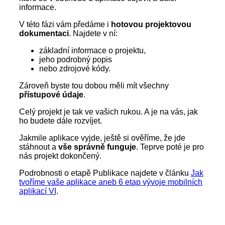
informace.
V této fázi vám předáme i
hotovou projektovou
dokumentaci
. Najdete v ní:
základní informace o projektu,
jeho podrobný popis
nebo zdrojové kódy.
Zároveň byste tou dobou měli mít všechny
přístupové údaje
.
Celý projekt je tak ve vašich rukou. A je na vás, jak
ho budete dále rozvíjet.
Jakmile aplikace vyjde, ještě si ověříme, že jde
stáhnout a
vše správně funguje
. Teprve poté je pro
nás projekt dokončený.
Podrobnosti o etapě Publikace najdete v článku
Jak
tvoříme vaše aplikace aneb 6 etap vývoje mobilních
aplika
c
í VI
.