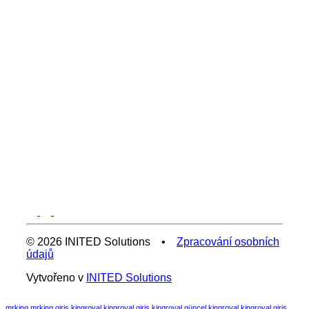
© 2026 INITED Solutions •
Zpracování osobních
údajů
Vytvořeno v
INITED Solutions
mrking
mrking giriş
kingroyal
kingroyal giriş
kingroyal güncel
kingroyal
kingroyal giriş