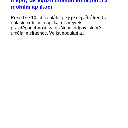
5 tipů, jak využít umělou inteligenci v
mobilní aplikaci
Pokud se 10 lidí zeptáte, jaký je největší trend v
oblasti mobilních aplikací, s největší
pravděpodobností vám všichni odpoví stejně –
umělá inteligence. Velká popularita...