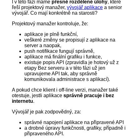
I v této fázi máme
přesně rozdělené úlohy
, které
řeší projektový manažer,
vývojář aplikace
a senior
vývojář. Co mají konkrétně na starosti?
Projektový manažer kontroluje, že:
aplikace je plně funkční,
veškeré změny se propisují z aplikace na
server a naopak,
push notifikace fungují správně,
aplikace má finální grafiku i funkce,
existuje popis API (zpravidla je hotový už z
etapy Bez serveru a v této fázi už jen
upravujeme API tak, aby správně
komunikovala administrace s aplikací).
A pokud chce klient i off-line verzi, manažer také
otestuje, jestli aplikace
správně pracuje i bez
internetu
.
Vývojář je pak zodpovědný, za:
správné napojení aplikace na připravené API
a drobné úpravy funkčnosti, grafiky, případně i
připraveného API.