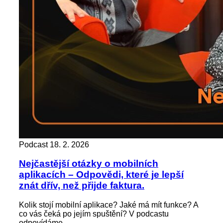
Podcast
18. 2. 2026
Nejčastější otázky o mobilních
aplikacích – Odpovědi, které je lepší
znát dřív, než přijde faktura.
Kolik stojí mobilní aplikace? Jaké má mít funkce? A
co vás čeká po jejím spuštění? V podcastu
odpovídáme...