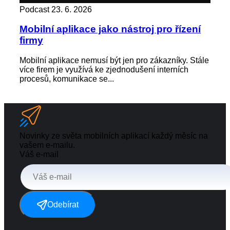
Podcast
23. 6. 2026
Pod
Mobilní aplikace jako nástroj pro řízení
Zác
firmy
kd
Mobilní aplikace nemusí být jen pro zákazníky. Stále
Zap
více firem je využívá ke zjednodušení interních
není
procesů, komunikace se...
výst
Novinky ze světa mobilních aplikací každý měsíc na
vašem e-mailu.
Váš e-mail
Odebírat