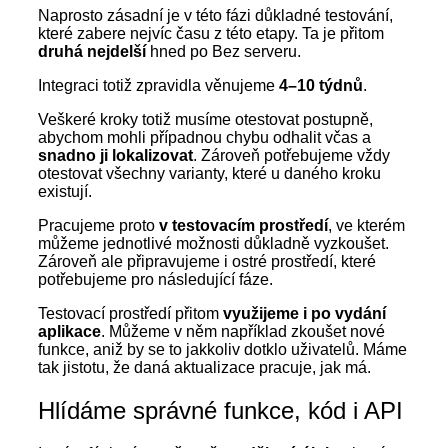
Naprosto zásadní je v této fázi důkladné testování,
které zabere nejvíc času z této etapy. Ta je přitom
druhá nejdelší
hned po Bez serveru.
Integraci totiž zpravidla věnujeme
4–10 týdnů
.
Veškeré kroky totiž musíme otestovat postupně,
abychom mohli případnou chybu odhalit včas a
snadno ji lokalizovat
. Zároveň potřebujeme vždy
otestovat všechny varianty, které u daného kroku
existují.
Pracujeme proto
v testovacím prostředí
, ve kterém
můžeme jednotlivé možnosti důkladně vyzkoušet.
Zároveň ale připravujeme i ostré prostředí, které
potřebujeme pro následující fáze.
Testovací prostředí přitom
využijeme i po vydání
aplikace
. Můžeme v něm například zkoušet nové
funkce, aniž by se to jakkoliv dotklo uživatelů. Máme
tak jistotu, že daná aktualizace pracuje, jak má.
Hlídáme správné funkce, kód i API