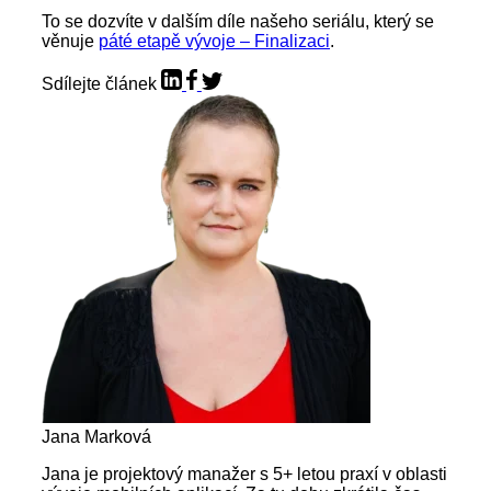
To se dozvíte v dalším díle našeho seriálu, který se
věnuje
páté etapě vývoje – Finalizaci
.
Sdílejte článek
Jana Marková
Jana je projektový manažer s 5+ letou praxí v oblasti