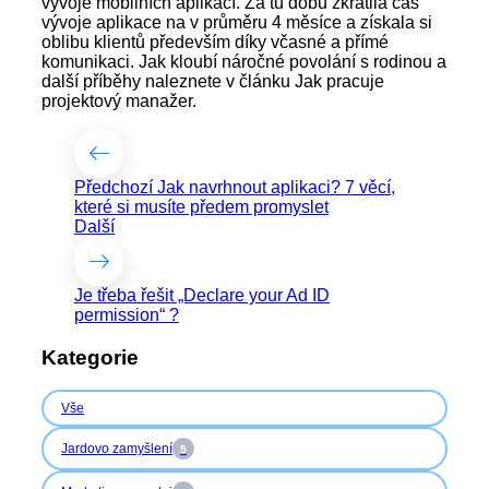
vývoje mobilních aplikací. Za tu dobu zkrátila čas
vývoje aplikace na v průměru 4 měsíce a získala si
oblibu klientů především díky včasné a přímé
komunikaci. Jak kloubí náročné povolání s rodinou a
další příběhy naleznete v článku Jak pracuje
projektový manažer.
Předchozí
Jak navrhnout aplikaci? 7 věcí,
které si musíte předem promyslet
Další
Je třeba řešit „Declare your Ad ID
permission“ ?
Kategorie
Vše
Jardovo zamyšlení
5