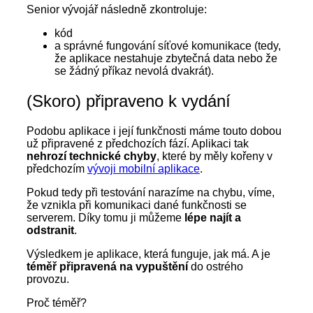
Senior vývojář následně zkontroluje:
kód
a správné fungování síťové komunikace (tedy,
že aplikace nestahuje zbytečná data nebo že
se žádný příkaz nevolá dvakrát).
(Skoro) připraveno k vydání
Podobu aplikace i její funkčnosti máme touto dobou
už připravené z předchozích fází. Aplikaci tak
nehrozí technické chyby
, které by měly kořeny v
předchozím
vývoji mobilní aplikace
.
Pokud tedy při testování narazíme na chybu, víme,
že vznikla při komunikaci dané funkčnosti se
serverem. Díky tomu ji můžeme
lépe najít a
odstranit
.
Výsledkem je aplikace, která funguje, jak má. A je
téměř připravená na vypuštění
do ostrého
provozu.
Proč téměř?