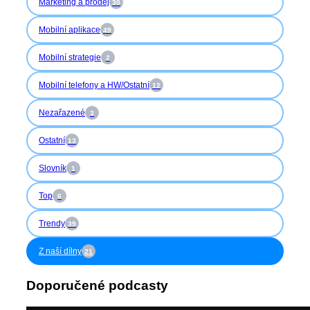
Marketing a prodej
30
Mobilní aplikace
49
Mobilní strategie
2
Mobilní telefony a HW/Ostatní
12
Nezařazené
3
Ostatní
13
Slovník
1
Top
6
Trendy
39
Z naší dílny
21
Doporučené podcasty