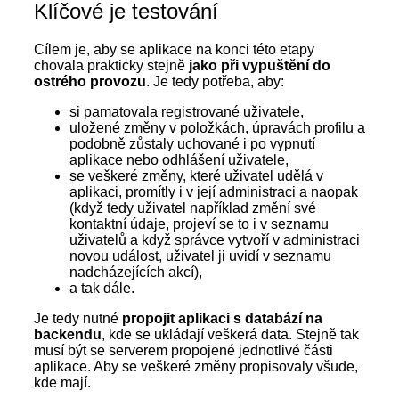
Klíčové je testování
Cílem je, aby se aplikace na konci této etapy
chovala prakticky stejně
jako při vypuštění do
ostrého provozu
. Je tedy potřeba, aby:
si pamatovala registrované uživatele,
uložené změny v položkách, úpravách profilu a
podobně zůstaly uchované i po vypnutí
aplikace nebo odhlášení uživatele,
se veškeré změny, které uživatel udělá v
aplikaci, promítly i v její administraci a naopak
(když tedy uživatel například změní své
kontaktní údaje, projeví se to i v seznamu
uživatelů a když správce vytvoří v administraci
novou událost, uživatel ji uvidí v seznamu
nadcházejících akcí),
a tak dále.
Je tedy nutné
propojit aplikaci s databází na
backendu
, kde se ukládají veškerá data. Stejně tak
musí být se serverem propojené jednotlivé části
aplikace. Aby se veškeré změny propisovaly všude,
kde mají.