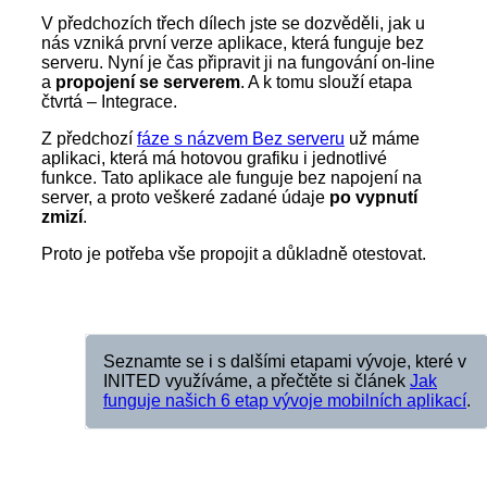
V předchozích třech dílech jste se dozvěděli, jak u
nás vzniká první verze aplikace, která funguje bez
serveru. Nyní je čas připravit ji na fungování on-line
a
propojení se serverem
. A k tomu slouží etapa
čtvrtá – Integrace.
Z předchozí
fáze s názvem Bez serveru
už máme
aplikaci, která má hotovou grafiku i jednotlivé
funkce. Tato aplikace ale funguje bez napojení na
server, a proto veškeré zadané údaje
po vypnutí
zmizí
.
Proto je potřeba vše propojit a důkladně otestovat.
Seznamte se i s dalšími etapami vývoje, které v
INITED využíváme, a přečtěte si článek
Jak
funguje našich 6 etap vývoje mobilních aplikací
.