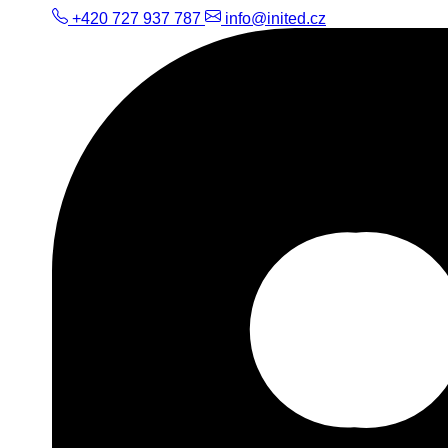
+420 727 937 787
info@inited.cz