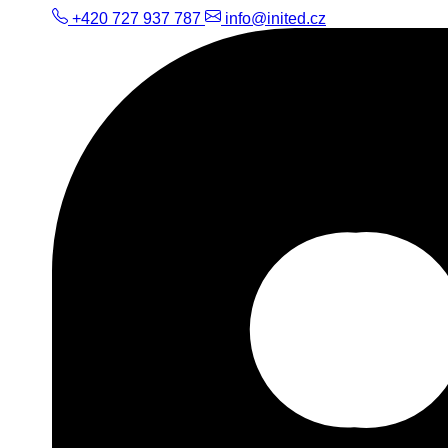
+420 727 937 787
info@inited.cz