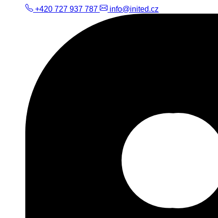
+420 727 937 787
info@inited.cz