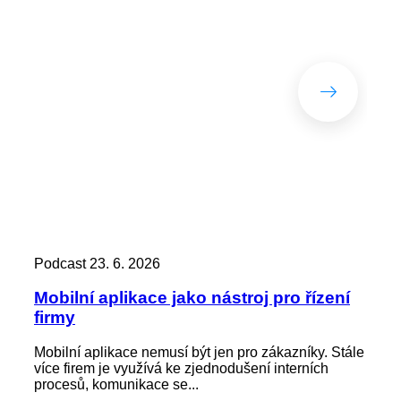
Podcast
23. 6. 2026
Pod
Mobilní aplikace jako nástroj pro řízení
Zác
firmy
kd
Mobilní aplikace nemusí být jen pro zákazníky. Stále
Zap
více firem je využívá ke zjednodušení interních
není
procesů, komunikace se...
výst