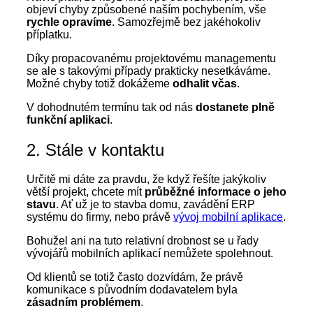
objeví chyby způsobené naším pochybením, vše
rychle opravíme
. Samozřejmě bez jakéhokoliv
příplatku.
Díky propacovanému projektovému managementu
se ale s takovými případy prakticky nesetkáváme.
Možné chyby totiž dokážeme
odhalit včas
.
V dohodnutém termínu tak od nás
dostanete plně
funkční aplikaci
.
2. Stále v kontaktu
Určitě mi dáte za pravdu, že když řešíte jakýkoliv
větší projekt, chcete mít
průběžné informace o jeho
stavu
. Ať už je to stavba domu, zavádění ERP
systému do firmy, nebo právě
vývoj mobilní aplikace
.
Bohužel ani na tuto relativní drobnost se u řady
vývojářů mobilních aplikací nemůžete spolehnout.
Od klientů se totiž často dozvídám, že právě
komunikace s původním dodavatelem byla
zásadním problémem
.