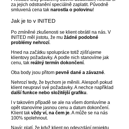
za jejich odstranění speciálně zaplatit. Původně
smluvená cena tak
narostla o polovinu
!
Jak je to v INITED
Po zmíněné zkušenosti se klient obrátil na nás. V
INITED měl jistotu, že mu
žádné podobné
problémy nehrozí
.
Hned na začátku spolupráce totiž zjišťujeme
klientovy požadavky. A podle nich stanovíme jak
cenu, tak
reálný termín dokončení
.
Oba body jsou přitom
pevně dané a závazné
.
Nehrozí tedy, že bychom je měnili. Alespoň pokud
klient neupraví své požadavky. A nechce například
další funkce nebo složitější grafiku
.
I v takovém případě se ale na všem domluvíme a
opět stanovíme jasnou cenu a datum dokončení.
Klient tak
vždy ví, na čem je
. A může se na nás
100% spolehnout.
Navíc platí, že když klient po odevzdání projektu