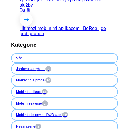
služby
Další
Hit mezi mobilními aplikacemi: BeReal jde
proti proudu
Kategorie
Vše
Jardovo zamyšlení
5
Marketing a prodej
30
Mobilní aplikace
49
Mobilní strategie
2
Mobilní telefony a HW/Ostatní
12
Nezařazené
3