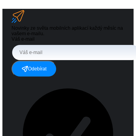
Novinky ze světa mobilních aplikací každý měsíc na
vašem e-mailu.
Váš e-mail
Odebírat