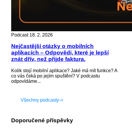
Podcast
18. 2. 2026
Nejčastější otázky o mobilních
aplikacích – Odpovědi, které je lepší
znát dřív, než přijde faktura.
Kolik stojí mobilní aplikace? Jaké má mít funkce? A
co vás čeká po jejím spuštění? V podcastu
odpovídáme...
Všechny podcasty
Doporučené příspěvky