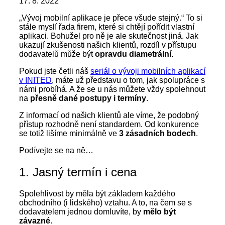
17. 8. 2022
„Vývoj mobilní aplikace je přece všude stejný.“ To si
stále myslí řada firem, které si chtějí pořídit vlastní
aplikaci. Bohužel pro ně je ale skutečnost jiná. Jak
ukazují zkušenosti našich klientů, rozdíl v přístupu
dodavatelů může být
opravdu diametrální
.
Pokud jste četli náš
seriál o vývoji mobilních aplikací
v INITED
, máte už představu o tom, jak spolupráce s
námi probíhá. A že se u nás můžete vždy spolehnout
na
přesně dané postupy i termíny
.
Z informací od našich klientů ale víme, že podobný
přístup rozhodně není standardem. Od konkurence
se totiž lišíme minimálně ve
3 zásadních bodech
.
Podívejte se na ně…
1. Jasný termín i cena
Spolehlivost by měla být základem každého
obchodního (i lidského) vztahu. A to, na čem se s
dodavatelem jednou domluvíte, by
mělo být
závazné
.