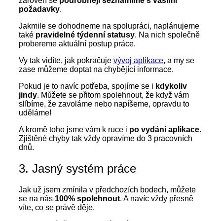
zároveň se
podrobněji seznámíme s vašimi
požadavky
.
Jakmile se dohodneme na spolupráci, naplánujeme
také
pravidelné týdenní statusy
. Na nich společně
probereme aktuální postup práce.
Vy tak vidíte, jak pokračuje
vývoj aplikace
, a my se
zase můžeme doptat na chybějící informace.
Pokud je to navíc potřeba, spojíme se i
kdykoliv
jindy
. Můžete se přitom spolehnout, že když vám
slíbíme, že zavoláme nebo napíšeme, opravdu to
uděláme!
A kromě toho jsme vám k ruce i
po vydání aplikace
.
Zjištěné chyby tak vždy opravíme do 3 pracovních
dnů.
3. Jasný systém práce
Jak už jsem zmínila v předchozích bodech, můžete
se na nás
100% spolehnout
. A navíc vždy přesně
víte, co se právě děje.