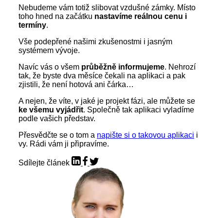
Nebudeme vám totiž slibovat vzdušné zámky. Místo
toho hned na začátku
nastavíme reálnou cenu i
termíny
.
Vše podepřené našimi zkušenostmi i jasným
systémem vývoje.
Navíc vás o všem
průběžně informujeme
. Nehrozí
tak, že byste dva měsíce čekali na aplikaci a pak
zjistili, že není hotová ani čárka…
A nejen, že víte, v jaké je projekt fázi, ale můžete se
ke všemu vyjádřit
. Společně tak aplikaci vyladíme
podle vašich představ.
Přesvědčte se o tom a
napište si o takovou aplikaci
i
vy. Rádi vám ji připravíme.
Sdílejte článek