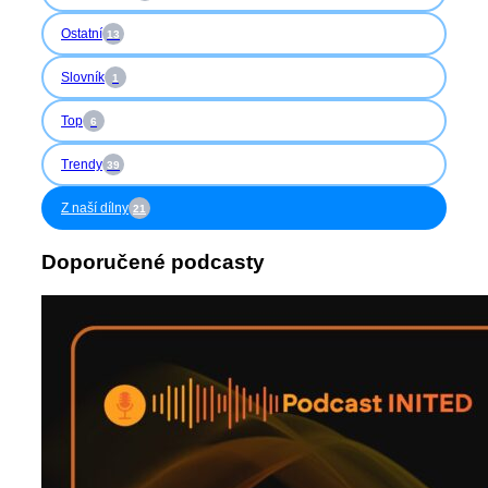
Ostatní
13
Slovník
1
Top
6
Trendy
39
Z naší dílny
21
Doporučené podcasty