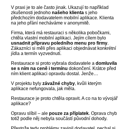
V praxi je to ale často jinak. Ukazují to například
zkušenosti jednoho
našeho klienta
s jeho
předchozím dodavatelem mobilní aplikace. Klienta
na jeho přání necháváme v anonymitě.
Firma, která má restauraci s několika pobočkami,
chtěla vlastní mobilní aplikaci. Jejím cílem bylo
usnadnit přípravu poledního menu pro firmy
.
Zákazníci si měli přes aplikaci objednávat konkrétní
jídla a termín vyzvednutí.
Restaurace si proto vybrala dodavatele a
domluvila
se s ním na ceně i termínu
dokončení. Krátce před
ním klient aplikaci opravdu dostal. Jenže…
V projektu byly
závažné chyby
, kvůli kterým
aplikace nefungovala, jak měla.
Restaurace je proto chtěla opravit. A co na to vývojář
aplikace?
Opravu slíbil – ale
pouze za příplatek
. Oprava chyb
totiž podle něj nebyla součástí původní dohody.
Přestože tedy problémy zavinil dodavatel, nechal si