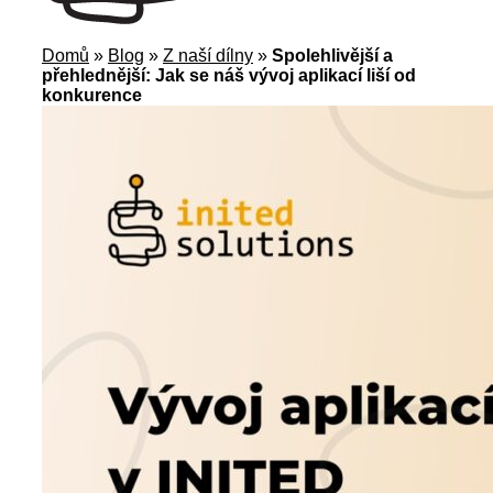
Domů
»
Blog
»
Z naší dílny
»
Spolehlivější a
přehlednější: Jak se náš vývoj aplikací liší od
konkurence