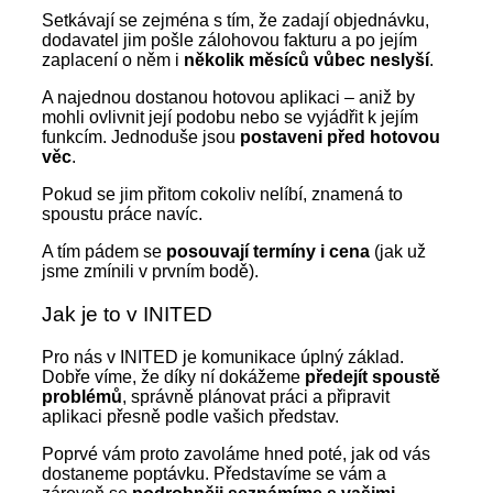
Setkávají se zejména s tím, že zadají objednávku,
dodavatel jim pošle zálohovou fakturu a po jejím
zaplacení o něm i
několik měsíců vůbec neslyší
.
A najednou dostanou hotovou aplikaci – aniž by
mohli ovlivnit její podobu nebo se vyjádřit k jejím
funkcím. Jednoduše jsou
postaveni před hotovou
věc
.
Pokud se jim přitom cokoliv nelíbí, znamená to
spoustu práce navíc.
A tím pádem se
posouvají termíny i cena
(jak už
jsme zmínili v prvním bodě).
Jak je to v INITED
Pro nás v INITED je komunikace úplný základ.
Dobře víme, že díky ní dokážeme
předejít spoustě
problémů
, správně plánovat práci a připravit
aplikaci přesně podle vašich představ.
Poprvé vám proto zavoláme hned poté, jak od vás
dostaneme poptávku. Představíme se vám a