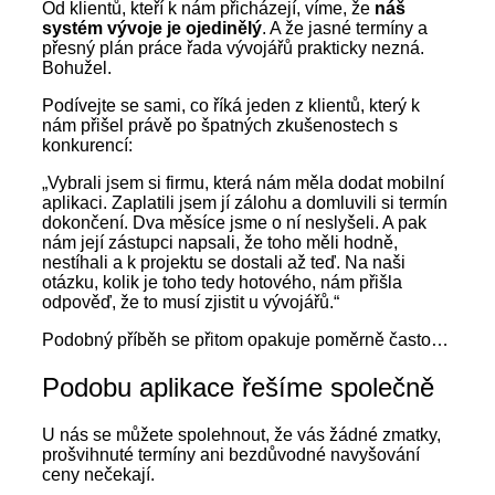
Od klientů, kteří k nám přicházejí, víme, že
náš
systém vývoje je ojedinělý
. A že jasné termíny a
přesný plán práce řada vývojářů prakticky nezná.
Bohužel.
Podívejte se sami, co říká jeden z klientů, který k
nám přišel právě po špatných zkušenostech s
konkurencí:
„Vybrali jsem si firmu, která nám měla dodat mobilní
aplikaci. Zaplatili jsem jí zálohu a domluvili si termín
dokončení. Dva měsíce jsme o ní neslyšeli. A pak
nám její zástupci napsali, že toho měli hodně,
nestíhali a k projektu se dostali až teď. Na naši
otázku, kolik je toho tedy hotového, nám přišla
odpověď, že to musí zjistit u vývojářů.“
Podobný příběh se přitom opakuje poměrně často…
Podobu aplikace řešíme společně
U nás se můžete spolehnout, že vás žádné zmatky,
prošvihnuté termíny ani bezdůvodné navyšování
ceny nečekají.