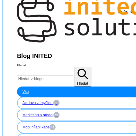
Naše slu
Blog INITED
Hledat:
Hledat
Vše
Jardovo zamyšlení
5
Marketing a prodej
30
Mobilní aplikace
49