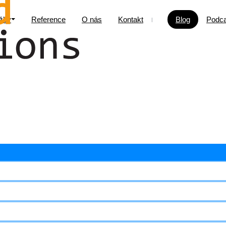
žby
Reference
O nás
Kontakt
Blog
Podca