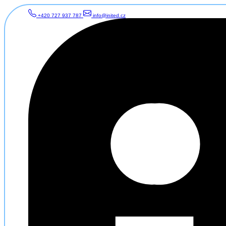
+420 727 937 787
info@inited.cz