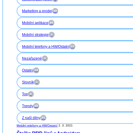
Marketing a prodej
30
Mobilní aplikace
49
Mobilní strategie
2
Mobilní telefony a HW/Ostatní
12
Nezařazené
3
Ostatní
13
Slovník
1
Top
6
Trendy
39
Z naší dílny
21
Mobilní telefony a HW/Ostatní
2. 3. 2021