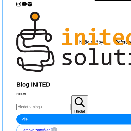
Naše služby
Referen
Blog INITED
Hledat:
Hledat
Vše
Jardovo zamyšlení
5