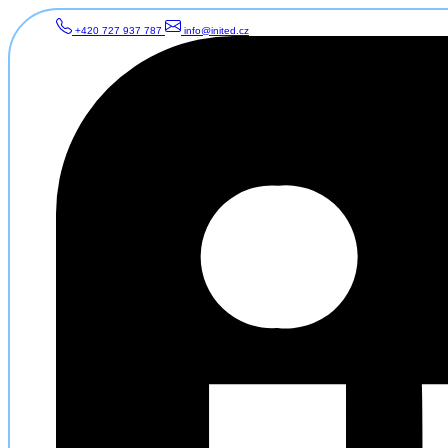
+420 727 937 787
info@inited.cz