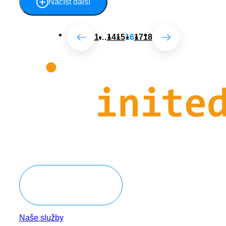
Načíst další
1
…
14
15
16
17
18
Domluvit konzultaci
Naše služby