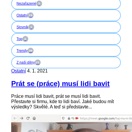
Nezařazené
3
Ostatní
13
Slovník
1
Top
6
Trendy
39
Z naší dílny
21
Ostatní
4. 1. 2021
Prát se (práce) musí lidi bavit
Práce musí lidi bavit, prát se musí lidi bavit.
Přestavte si firmu, kde to lidi baví. Jaké budou mít
výsledky? Skvělé. A teď si představte...