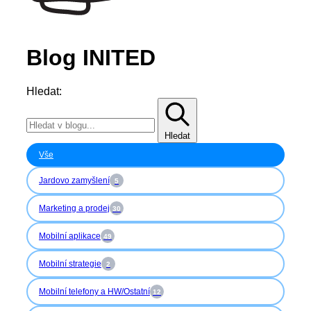
Blog INITED
Hledat:
Hledat
Vše
Jardovo zamyšlení
5
Marketing a prodej
30
Mobilní aplikace
49
Mobilní strategie
2
Mobilní telefony a HW/Ostatní
12