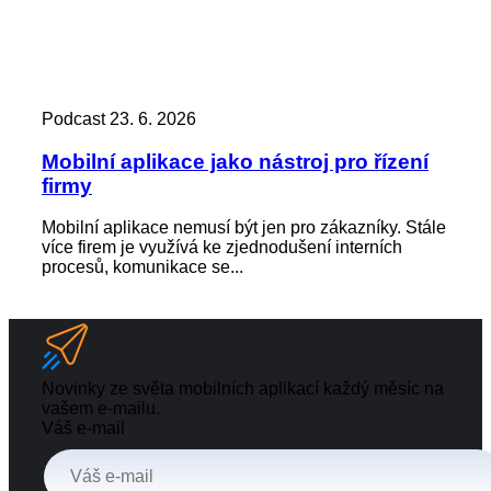
Podcast
23. 6. 2026
Pod
Mobilní aplikace jako nástroj pro řízení
Zác
firmy
kd
Mobilní aplikace nemusí být jen pro zákazníky. Stále
Zap
více firem je využívá ke zjednodušení interních
není
procesů, komunikace se...
výst
Novinky ze světa mobilních aplikací každý měsíc na
vašem e-mailu.
Váš e-mail