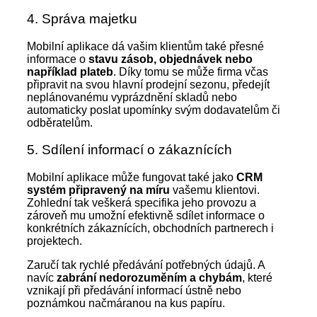
4. Správa majetku
Mobilní aplikace dá vašim klientům také přesné
informace o
stavu zásob, objednávek nebo
například plateb
. Díky tomu se může firma včas
připravit na svou hlavní prodejní sezonu, předejít
neplánovanému vyprázdnění skladů nebo
automaticky poslat upomínky svým dodavatelům či
odběratelům.
5. Sdílení informací o zákaznících
Mobilní aplikace může fungovat také jako
CRM
systém připravený na míru
vašemu klientovi.
Zohlední tak veškerá specifika jeho provozu a
zároveň mu umožní efektivně sdílet informace o
konkrétních zákaznících, obchodních partnerech i
projektech.
Zaručí tak rychlé předávání potřebných údajů. A
navíc
zabrání nedorozuměním a chybám
, které
vznikají při předávání informací ústně nebo
poznámkou načmáranou na kus papíru.