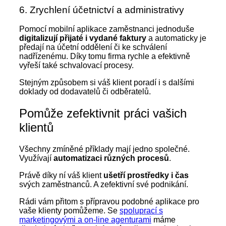
6. Zrychlení účetnictví a administrativy
Pomocí mobilní aplikace zaměstnanci jednoduše
digitalizují přijaté i vydané faktury
a automaticky je
předají na účetní oddělení či ke schválení
nadřízenému. Díky tomu firma rychle a efektivně
vyřeší také schvalovací procesy.
Stejným způsobem si váš klient poradí i s dalšími
doklady od dodavatelů či odběratelů.
Pomůže zefektivnit práci vašich
klientů
Všechny zmíněné příklady mají jedno společné.
Využívají
automatizaci různých procesů
.
Právě díky ní váš klient
ušetří prostředky i čas
svých zaměstnanců. A zefektivní své podnikání.
Rádi vám přitom s přípravou podobné aplikace pro
vaše klienty pomůžeme. Se
spoluprací s
marketingovými a on-line agenturami
máme