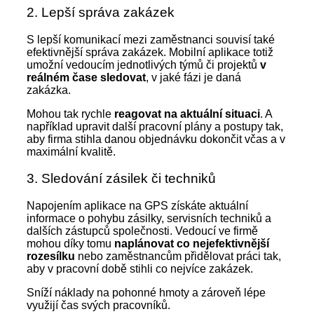
2. Lepší správa zakázek
S lepší komunikací mezi zaměstnanci souvisí také
efektivnější správa zakázek. Mobilní aplikace totiž
umožní vedoucím jednotlivých týmů či projektů
v
reálném čase sledovat
, v jaké fázi je daná
zakázka.
Mohou tak rychle
reagovat na aktuální situaci
. A
například upravit další pracovní plány a postupy tak,
aby firma stihla danou objednávku dokončit včas a v
maximální kvalitě.
3. Sledování zásilek či techniků
Napojením aplikace na GPS získáte aktuální
informace o pohybu zásilky, servisních techniků a
dalších zástupců společnosti. Vedoucí ve firmě
mohou díky tomu
naplánovat co nejefektivnější
rozesílku
nebo zaměstnancům přidělovat práci tak,
aby v pracovní době stihli co nejvíce zakázek.
Sníží náklady na pohonné hmoty a zároveň lépe
využijí čas svých pracovníků.