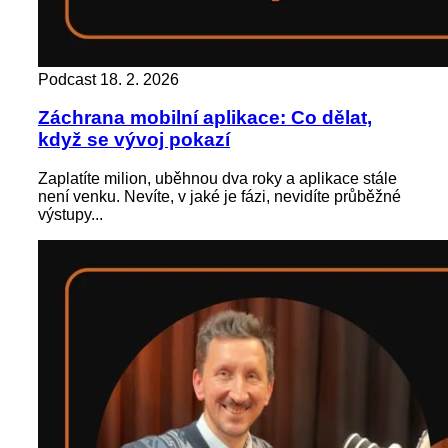
Podcast
18. 2. 2026
Záchrana mobilní aplikace: Co dělat,
když se vývoj pokazí
Zaplatíte milion, uběhnou dva roky a aplikace stále
není venku. Nevíte, v jaké je fázi, nevidíte průběžné
výstupy...