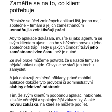
Zaměřte se na to, co klient
potřebuje
Přestože se účel zmíněných aplikací liší, jedno mají
společné – firmám a jejich zaměstnancům
usnadňují a zefektivňují práci
.
Aby to aplikace dokázala, musíte si jako agentura se
svým klientem ujasnit, co ho v běžném provozu jeho
společnosti trápí. Tedy u jakých činností
tráví jeho
zaměstnanci více času
, než je nutné.
Ze své praxe můžeme potvrdit, že u každé firmy se
nějaká oblast najde. Obvykle se stačí jen trochu
zamyslet.
A jak dokazují zmíněné příklady, právě mobilní
aplikace dokáže tyto provozní či administrativní
slabiny efektivně odstranit
.
Tím, že svým klientům podobnou aplikaci nabídnete,
získáte věrnější a spokojenější zákazníky. A také
novou zakázku
, na které se můžete podílet.