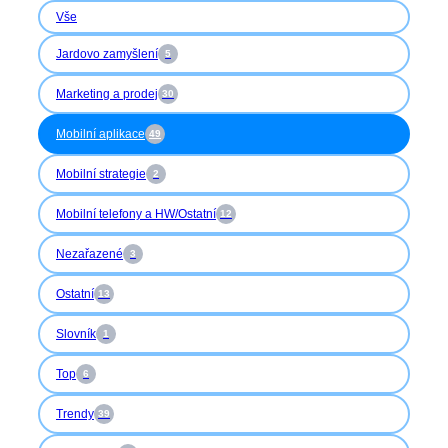
Vše
Jardovo zamyšlení
5
Marketing a prodej
30
Mobilní aplikace
49
Mobilní strategie
2
Mobilní telefony a HW/Ostatní
12
Nezařazené
3
Ostatní
13
Slovník
1
Top
6
Trendy
39