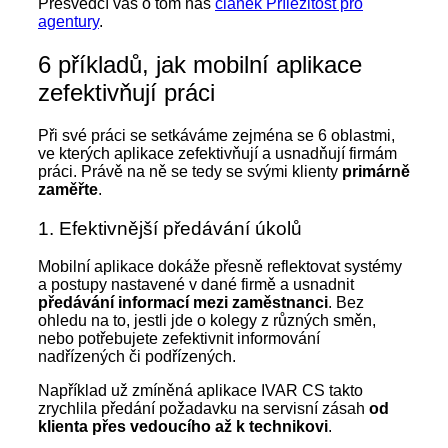
Přesvědčí vás o tom náš
článek Příležitost pro
agentury
.
6 příkladů, jak mobilní aplikace
zefektivňují práci
Při své práci se setkáváme zejména se 6 oblastmi,
ve kterých aplikace zefektivňují a usnadňují firmám
práci. Právě na ně se tedy se svými klienty
primárně
zaměřte
.
1. Efektivnější předávání úkolů
Mobilní aplikace dokáže přesně reflektovat systémy
a postupy nastavené v dané firmě a usnadnit
předávání informací mezi zaměstnanci
. Bez
ohledu na to, jestli jde o kolegy z různých směn,
nebo potřebujete zefektivnit informování
nadřízených či podřízených.
Například už zmíněná aplikace IVAR CS takto
zrychlila předání požadavku na servisní zásah
od
klienta přes vedoucího až k technikovi
.