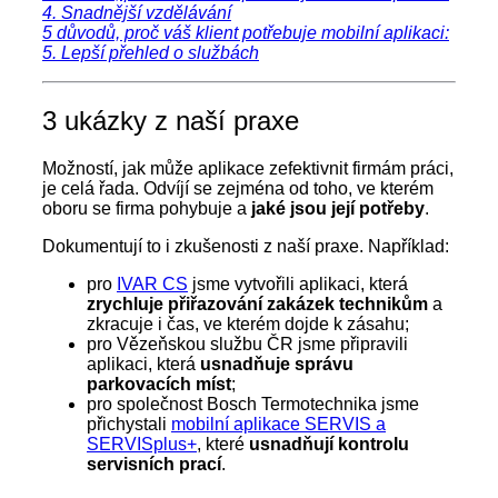
4. Snadnější vzdělávání
5 důvodů, proč váš klient potřebuje mobilní aplikaci:
5. Lepší přehled o službách
3 ukázky z naší praxe
Možností, jak může aplikace zefektivnit firmám práci,
je celá řada. Odvíjí se zejména od toho, ve kterém
oboru se firma pohybuje a
jaké jsou její potřeby
.
Dokumentují to i zkušenosti z naší praxe. Například:
pro
IVAR CS
jsme vytvořili aplikaci, která
zrychluje přiřazování zakázek technikům
a
zkracuje i čas, ve kterém dojde k zásahu;
pro Vězeňskou službu ČR jsme připravili
aplikaci, která
usnadňuje správu
parkovacích míst
;
pro společnost Bosch Termotechnika jsme
přichystali
mobilní aplikace SERVIS a
SERVISplus+
, které
usnadňují kontrolu
servisních prací
.