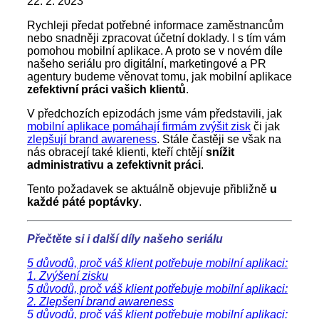
22. 2. 2023
Rychleji předat potřebné informace zaměstnancům
nebo snadněji zpracovat účetní doklady. I s tím vám
pomohou mobilní aplikace. A proto se v novém díle
našeho seriálu pro digitální, marketingové a PR
agentury budeme věnovat tomu, jak mobilní aplikace
zefektivní práci vašich klientů
.
V předchozích epizodách jsme vám představili, jak
mobilní aplikace pomáhají firmám zvýšit zisk
či jak
zlepšují brand awareness
. Stále častěji se však na
nás obracejí také klienti, kteří chtějí
snížit
administrativu a zefektivnit práci
.
Tento požadavek se aktuálně objevuje přibližně
u
každé páté poptávky
.
Přečtěte si i další díly našeho seriálu
5 důvodů, proč váš klient potřebuje mobilní aplikaci:
1. Zvýšení zisku
5 důvodů, proč váš klient potřebuje mobilní aplikaci:
2. Zlepšení brand awareness
5 důvodů, proč váš klient potřebuje mobilní aplikaci: